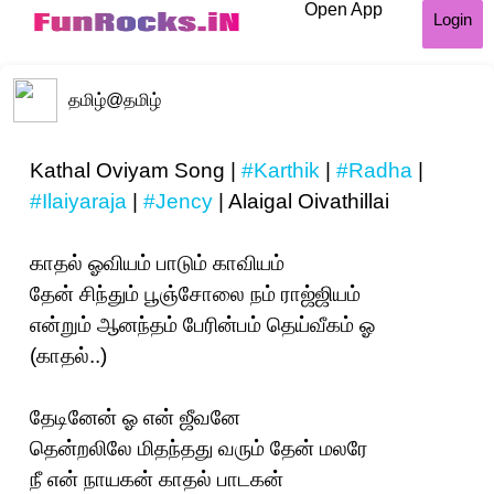
Open App
Login
தமிழ்
@தமிழ்
Kathal Oviyam Song |
#Karthik
|
#Radha
|
#Ilaiyaraja
|
#Jency
| Alaigal Oivathillai
காதல் ஓவியம் பாடும் காவியம்
தேன் சிந்தும் பூஞ்சோலை நம் ராஜ்ஜியம்
என்றும் ஆனந்தம் பேரின்பம் தெய்வீகம் ஓ
(காதல்..)
தேடினேன் ஓ என் ஜீவனே
தென்றலிலே மிதந்தது வரும் தேன் மலரே
நீ என் நாயகன் காதல் பாடகன்