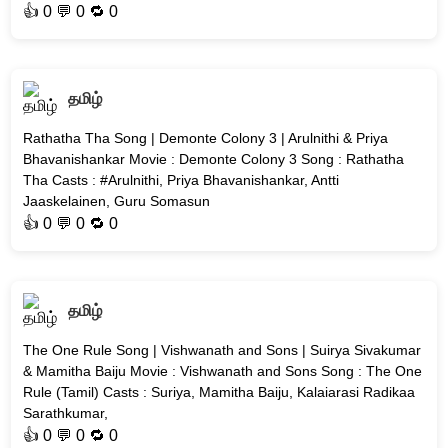
👍
0
💬 0 🔁
0
தமிழ்
Rathatha Tha Song | Demonte Colony 3 | Arulnithi & Priya
Bhavanishankar Movie : Demonte Colony 3 Song : Rathatha
Tha Casts : #Arulnithi, Priya Bhavanishankar, Antti
Jaaskelainen, Guru Somasun
👍
0
💬 0 🔁
0
தமிழ்
The One Rule Song | Vishwanath and Sons | Suirya Sivakumar
& Mamitha Baiju Movie : Vishwanath and Sons Song : The One
Rule (Tamil) Casts : Suriya, Mamitha Baiju, Kalaiarasi Radikaa
Sarathkumar,
👍
0
💬 0 🔁
0