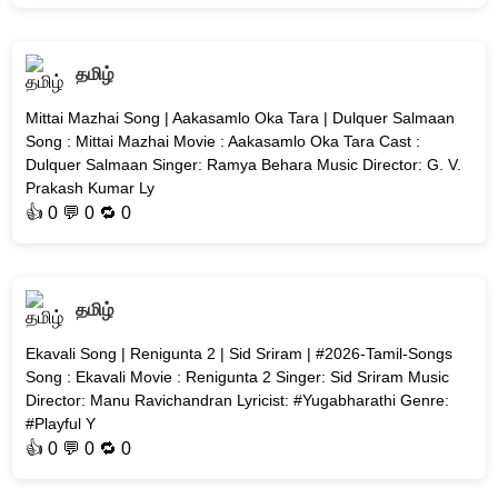
தமிழ்
Mittai Mazhai Song | Aakasamlo Oka Tara | Dulquer Salmaan
Song : Mittai Mazhai Movie : Aakasamlo Oka Tara Cast :
Dulquer Salmaan Singer: Ramya Behara Music Director: G. V.
Prakash Kumar Ly
👍
0
💬 0 🔁
0
தமிழ்
Ekavali Song | Renigunta 2 | Sid Sriram | #2026-Tamil-Songs
Song : Ekavali Movie : Renigunta 2 Singer: Sid Sriram Music
Director: Manu Ravichandran Lyricist: #Yugabharathi Genre:
#Playful Y
👍
0
💬 0 🔁
0