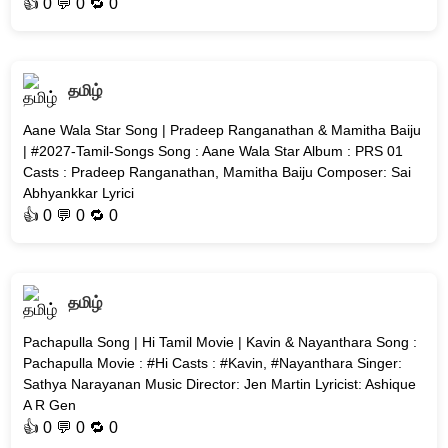
👍
0
💬 0 🔁
0
தமிழ்
Aane Wala Star Song | Pradeep Ranganathan & Mamitha Baiju
| #2027-Tamil-Songs Song : Aane Wala Star Album : PRS 01
Casts : Pradeep Ranganathan, Mamitha Baiju Composer: Sai
Abhyankkar Lyrici
👍
0
💬 0 🔁
0
தமிழ்
Pachapulla Song | Hi Tamil Movie | Kavin & Nayanthara Song :
Pachapulla Movie : #Hi Casts : #Kavin, #Nayanthara Singer:
Sathya Narayanan Music Director: Jen Martin Lyricist: Ashique
A R Gen
👍
0
💬 0 🔁
0