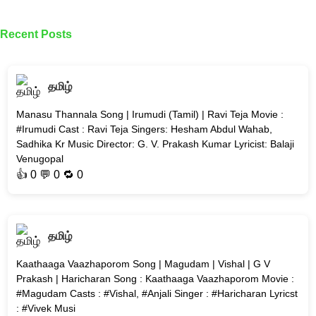
Recent Posts
தமிழ்
Manasu Thannala Song | Irumudi (Tamil) | Ravi Teja Movie :
#Irumudi Cast : Ravi Teja Singers: Hesham Abdul Wahab,
Sadhika Kr Music Director: G. V. Prakash Kumar Lyricist: Balaji
Venugopal
👍
0
💬 0 🔁
0
தமிழ்
Kaathaaga Vaazhaporom Song | Magudam | Vishal | G V
Prakash | Haricharan Song : Kaathaaga Vaazhaporom Movie :
#Magudam Casts : #Vishal, #Anjali Singer : #Haricharan Lyricst
: #Vivek Musi