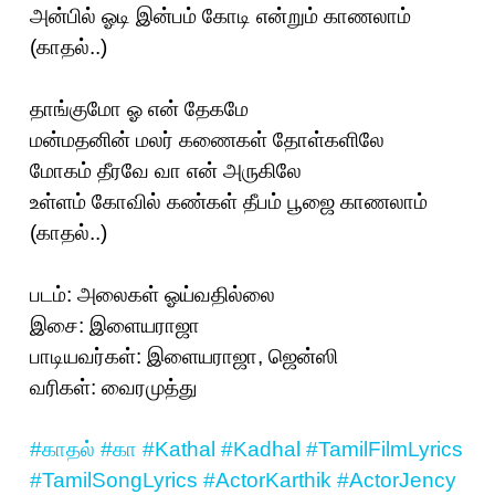
அன்பில் ஓடி இன்பம் கோடி என்றும் காணலாம்
(காதல்..)
தாங்குமோ ஓ என் தேகமே
மன்மதனின் மலர் கணைகள் தோள்களிலே
மோகம் தீரவே வா என் அருகிலே
உள்ளம் கோவில் கண்கள் தீபம் பூஜை காணலாம்
(காதல்..)
படம்: அலைகள் ஓய்வதில்லை
இசை: இளையராஜா
பாடியவர்கள்: இளையராஜா, ஜென்ஸி
வரிகள்: வைரமுத்து
#காதல்
#கா
#Kathal
#Kadhal
#TamilFilmLyrics
#TamilSongLyrics
#ActorKarthik
#ActorJency