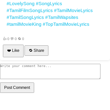
#LovelySong
#SongLyrics
#TamilFilmSongLyrics
#TamilMovieLyrics
#TamilSongLyrics
#TamilWapsites
#tamilMovieKing
#TopTamilMovieLyrics
👍
0
💬
0
🔁
0
❤️ Like
🔁 Share
Post Comment