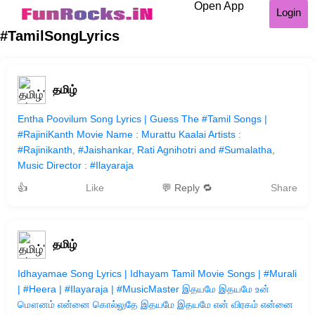
Open App
Login
#TamilSongLyrics
தமிழ்
Entha Poovilum Song Lyrics | Guess The #Tamil Songs |
#RajiniKanth Movie Name : Murattu Kaalai Artists :
#Rajinikanth, #Jaishankar, Rati Agnihotri and #Sumalatha,
Music Director : #Ilayaraja
👍
Like
💬 Reply 🔁
Share
தமிழ்
Idhayamae Song Lyrics | Idhayam Tamil Movie Songs | #Murali
| #Heera | #Ilayaraja | #MusicMaster இதயமே இதயமே உன்
மௌனம் என்னை கொல்லுதே இதயமே இதயமே என் விரகம் என்னை