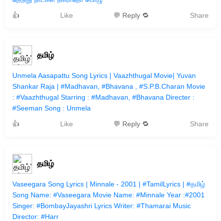
👍
Like
💬 Reply 🔁
Share
தமிழ்
Unmela Aasapattu Song Lyrics | Vaazhthugal Movie| Yuvan
Shankar Raja | #Madhavan, #Bhavana , #S.P.B.Charan Movie
: #Vaazhthugal Starring : #Madhavan, #Bhavana Directer :
#Seeman Song : Unmela
👍
Like
💬 Reply 🔁
Share
தமிழ்
Vaseegara Song Lyrics | Minnale - 2001 | #TamilLyrics | #தமிழ்
Song Name: #Vaseegara Movie Name: #Minnale Year :#2001
Singer: #BombayJayashri Lyrics Writer: #Thamarai Music
Director: #Harr