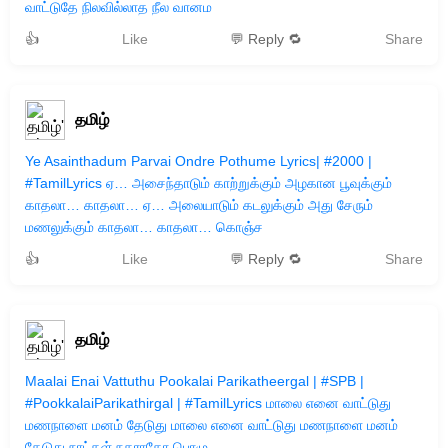
வாட்டுதே நிலவில்லாத நீல வானம
👍
Like
💬 Reply 🔁
Share
தமிழ்
Ye Asainthadum Parvai Ondre Pothume Lyrics| #2000 |
#TamilLyrics ஏ… அசைந்தாடும் காற்றுக்கும் அழகான பூவுக்கும்
காதலா… காதலா… ஏ… அலையாடும் கடலுக்கும் அது சேரும்
மணலுக்கும் காதலா… காதலா… கொஞ்ச
👍
Like
💬 Reply 🔁
Share
தமிழ்
Maalai Enai Vattuthu Pookalai Parikatheergal | #SPB |
#PookkalaiParikathirgal | #TamilLyrics மாலை எனை வாட்டுது
மணநாளை மனம் தேடுது மாலை எனை வாட்டுது மணநாளை மனம்
தேடுது நாட்கள் நகராதோ பொழு