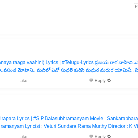
naya raaga vaahini) Lyrics | #Telugu-Lyrics ప్రణయ రాగ వాహిని..చ
లీ..వసంత మోహిని.. మదిలో ఏవో సుధలే కురిసే మధుర మధుర యామినీ.. ప
Like
💬 Reply 🔁
rapara Lyrics | #S.P.Balasubhramanyam Movie : Sankarabhara
ramanyam Lyricist : Veturi Sundara Rama Murthy Director : K V
Like
💬 Reply 🔁