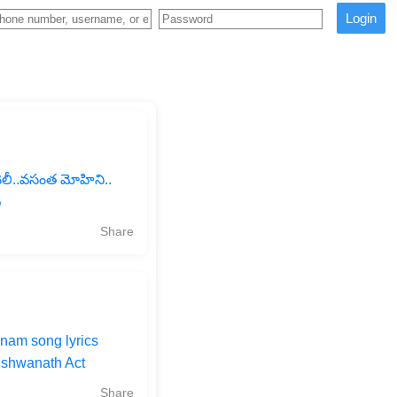
Login
ెలీ..వసంత మోహిని..
్
Share
nam song lyrics
ishwanath Act
Share