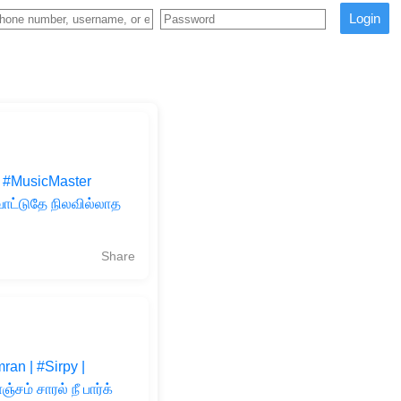
Login
| #MusicMaster
்டுதே நிலவில்லாத
Share
an | #Sirpy |
ம் சாரல் நீ பார்க்