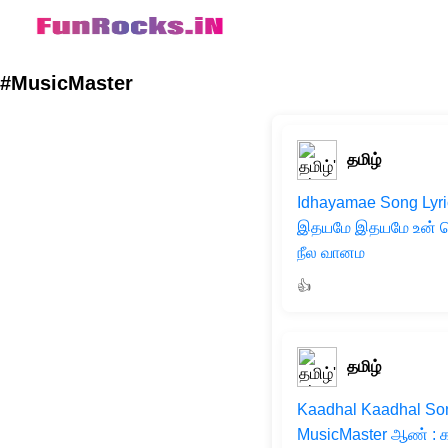
#MusicMaster
தமிழ்
Idhayamae Song Lyric
இதயமே இதயமே உன் ம
நீல வானம
👍
தமிழ்
Kaadhal Kaadhal Song
MusicMaster ஆண் : கா