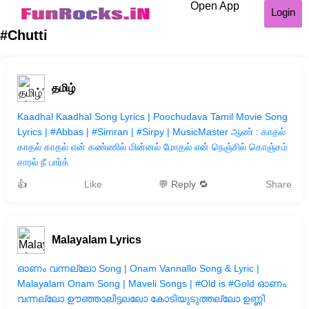
Open App
Login
#Chutti
தமிழ்
Kaadhal Kaadhal Song Lyrics | Poochudava Tamil Movie Song
Lyrics | #Abbas | #Simran | #Sirpy | MusicMaster ஆண் : காதல்
காதல் காதல் என் கண்ணில் மின்னல் மோதல் என் நெஞ்சில் கொஞ்சம்
சாரல் நீ பார்க்
👍
Like
💬 Reply 🔁
Share
Malayalam Lyrics
ഓണം വന്നല്ലോ Song | Onam Vannallo Song & Lyric |
Malayalam Onam Song | Maveli Songs | #Old is #Gold ഓണം
വന്നല്ലോ ഊഞ്ഞാലിട്ടലലോ കോടിയുടുത്തല്ലോ ഉണ്ണി