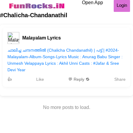
Open App
Login
#Chalicha-Chandanathil
Malayalam Lyrics
ചാലിച്ച ചന്ദനത്തിൽ (Chalicha Chandanathil) |️ പട്ട് | #2024-
Malayalam-Album-Songs-Lyrics Music : Anurag Babu Singer :
Unmesh Velappaya Lyrics : Akhil Unni Casts : #Jafar & Sree
Devi Year
👍
Like
💬 Reply 🔁
Share
No more posts to load.