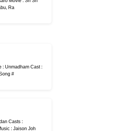
ro Movie : Sri Sri
abu, Ra
e : Unmadham Cast :
-Song #
dan Casts :
usic : Jaison Joh