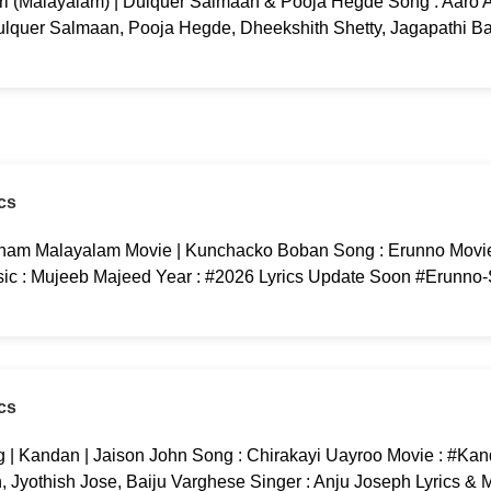
ri (Malayalam) | Dulquer Salmaan & Pooja Hegde Song : Aaro Aa
ulquer Salmaan, Pooja Hegde, Dheekshith Shetty, Jagapathi B
cs
am Malayalam Movie | Kunchacko Boban Song : Erunno Movi
c : Mujeeb Majeed Year : #2026 Lyrics Update Soon #Erunno
cs
 | Kandan | Jaison John Song : Chirakayi Uayroo Movie : #Kan
yothish Jose, Baiju Varghese Singer : Anju Joseph Lyrics & M