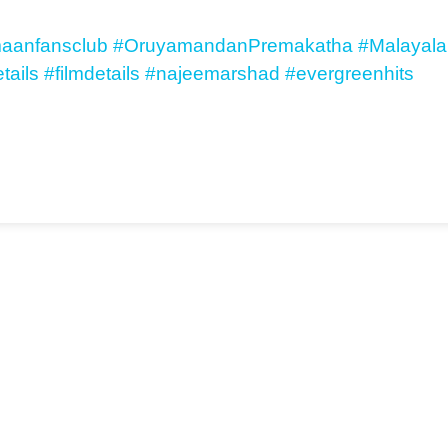
maanfansclub
#OruyamandanPremakatha
#Malayala
tails
#filmdetails
#najeemarshad
#evergreenhits