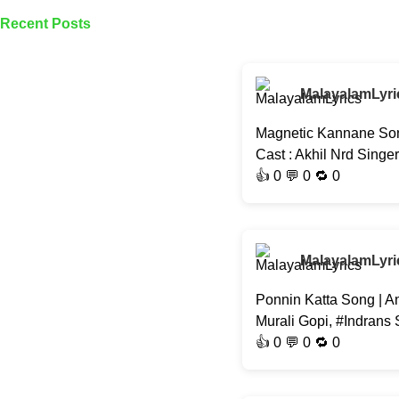
Recent Posts
MalayalamLyri
Magnetic Kannane Son
Cast : Akhil Nrd Singe
👍
0
💬 0 🔁
0
MalayalamLyri
Ponnin Katta Song | A
Murali Gopi, #Indrans
👍
0
💬 0 🔁
0