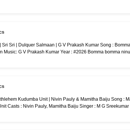
cs
ri Sri | Dulquer Salmaan | G V Prakash Kumar Song : Bomma
an Music: G V Prakash Kumar Year : #2026 Bomma bomma ninu 
cs
thlehem Kudumba Unit | Nivin Pauly & Mamitha Baiju Song : M
t Casts : Nivin Pauly, Mamitha Baiju Singer : M G Sreekumar 