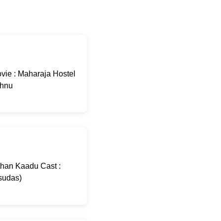
ie : Maharaja Hostel
shnu
than Kaadu Cast :
sudas)