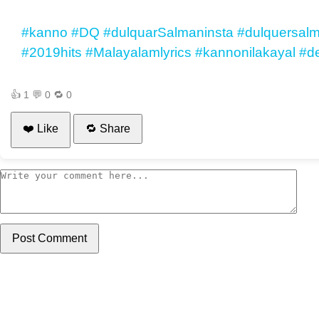
#kanno
#DQ
#dulquarSalmaninsta
#dulquersal
#2019hits
#Malayalamlyrics
#kannonilakayal
#de
👍
1
💬
0
🔁
0
❤️ Like
🔁 Share
Post Comment