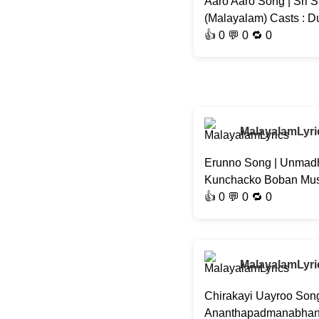
Aaro Aaro Song | Sri S
(Malayalam) Casts : D
👍
0
💬 0 🔁
0
MalayalamLyri
Erunno Song | Unmadh
Kunchacko Boban Musi
👍
0
💬 0 🔁
0
MalayalamLyri
Chirakayi Uayroo Song
Ananthapadmanabhan, J