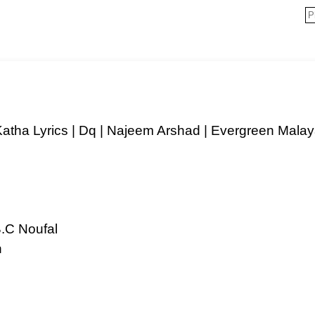
tha Lyrics | Dq | Najeem Arshad | Evergreen Malay
B.C Noufal
n