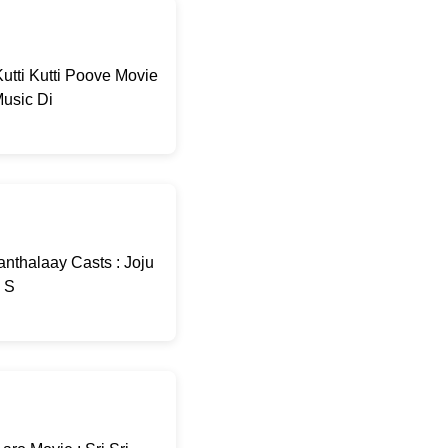
utti Kutti Poove Movie
usic Di
nthalaay Casts : Joju
: S