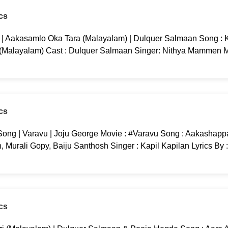
cs
g | Aakasamlo Oka Tara (Malayalam) | Dulquer Salmaan Song : K
 (Malayalam) Cast : Dulquer Salmaan Singer: Nithya Mammen M
cs
ng | Varavu | Joju George Movie : #Varavu Song : Aakashappa
 Murali Gopy, Baiju Santhosh Singer : Kapil Kapilan Lyrics By 
cs