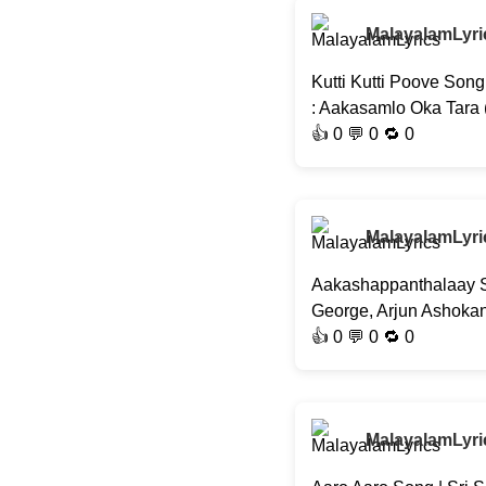
MalayalamLyri
Kutti Kutti Poove Son
: Aakasamlo Oka Tara
👍
0
💬 0 🔁
0
MalayalamLyri
Aakashappanthalaay So
George, Arjun Ashokan,
👍
0
💬 0 🔁
0
MalayalamLyri