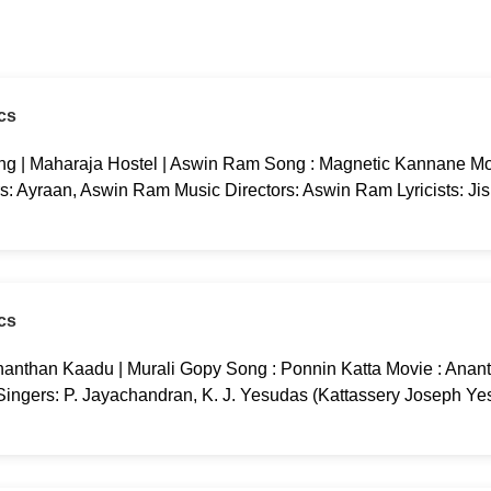
cs
g | Maharaja Hostel | Aswin Ram Song : Magnetic Kannane Mov
rs: Ayraan, Aswin Ram Music Directors: Aswin Ram Lyricists: Ji
cs
nanthan Kaadu | Murali Gopy Song : Ponnin Katta Movie : Anan
 Singers: P. Jayachandran, K. J. Yesudas (Kattassery Joseph Ye