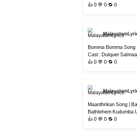
👍
0
💬 0 🔁
0
MalayalamLyri
Bomma Bomma Song | S
Cast : Dulquer Salma
👍
0
💬 0 🔁
0
MalayalamLyri
Maanthrikan Song | Ba
Bathlehem Kudumba Uni
👍
0
💬 0 🔁
0