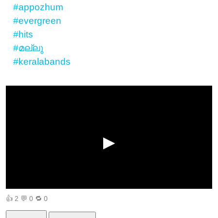
#appozhum
#evergreen
#hits
#മല്ലു
#keralabands
▶
👍
2
💬
0
🔁
0