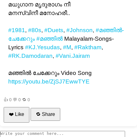
മധുഗാന മൃദുരാഗം നീ
മനസ്വിനീ മനോഹരീ..
#1981
,
#80s
,
#Duets
,
#Johnson
,
#മഞ്ഞില്‍-
ചേക്കേറും
#മഞ്ഞില്‍
Malayalam-Songs-
Lyrics
#KJ.Yesudas
,
#M
,
#Raktham
,
#RK.Damodaran
,
#Vani.Jairam
മഞ്ഞില്‍ ചേക്കേറും Video Song
https://youtu.be/ZjSJ7EwwTYE
👍
0
💬
0
🔁
0
❤️ Like
🔁 Share