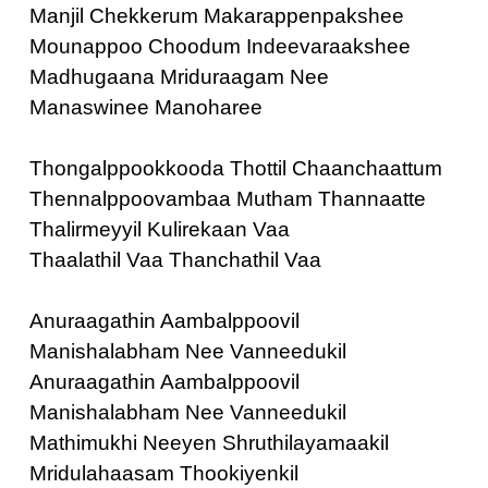
Manjil Chekkerum Makarappenpakshee
Mounappoo Choodum Indeevaraakshee
Madhugaana Mriduraagam Nee
Manaswinee Manoharee
Thongalppookkooda Thottil Chaanchaattum
Thennalppoovambaa Mutham Thannaatte
Thalirmeyyil Kulirekaan Vaa
Thaalathil Vaa Thanchathil Vaa
Anuraagathin Aambalppoovil
Manishalabham Nee Vanneedukil
Anuraagathin Aambalppoovil
Manishalabham Nee Vanneedukil
Mathimukhi Neeyen Shruthilayamaakil
Mridulahaasam Thookiyenkil