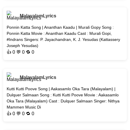
MalayalamLyrics
Ponnin Katta Song | Ananthan Kaadu | Murali Gopy Song :
Ponnin Katta Movie : Ananthan Kaadu Cast : Murali Gopi,
#Indrans Singers: P. Jayachandran, K. J. Yesudas (Kattassery
Joseph Yesudas)
👍
0
💬 0 🔁
0
MalayalamLyrics
Kutti Kutti Poove Song | Aakasamlo Oka Tara (Malayalam) |
Dulquer Salmaan Song : Kutti Kutti Poove Movie : Aakasamlo
Oka Tara (Malayalam) Cast : Dulquer Salmaan Singer: Nithya
Mammen Music Di
👍
0
💬 0 🔁
0