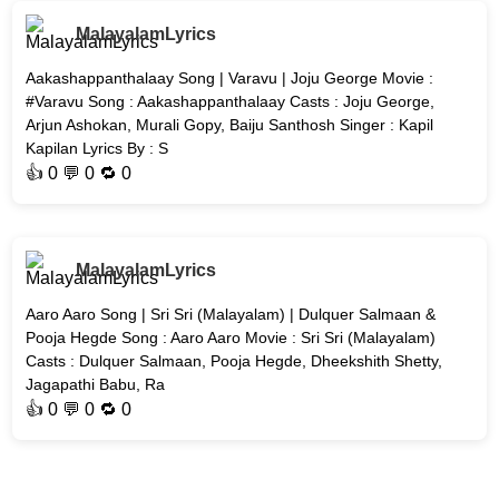
MalayalamLyrics
Aakashappanthalaay Song | Varavu | Joju George Movie :
#Varavu Song : Aakashappanthalaay Casts : Joju George,
Arjun Ashokan, Murali Gopy, Baiju Santhosh Singer : Kapil
Kapilan Lyrics By : S
👍
0
💬 0 🔁
0
MalayalamLyrics
Aaro Aaro Song | Sri Sri (Malayalam) | Dulquer Salmaan &
Pooja Hegde Song : Aaro Aaro Movie : Sri Sri (Malayalam)
Casts : Dulquer Salmaan, Pooja Hegde, Dheekshith Shetty,
Jagapathi Babu, Ra
👍
0
💬 0 🔁
0