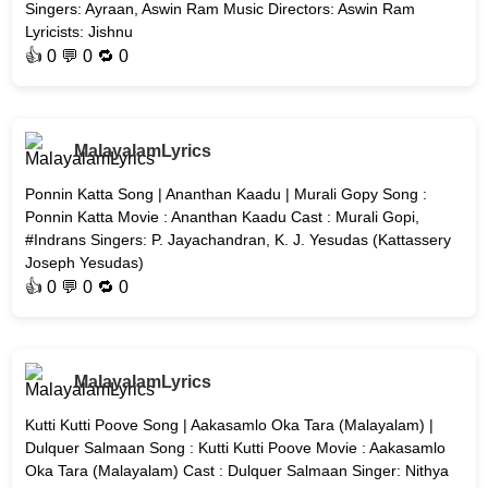
Singers: Ayraan, Aswin Ram Music Directors: Aswin Ram
Lyricists: Jishnu
👍
0
💬 0 🔁
0
MalayalamLyrics
Ponnin Katta Song | Ananthan Kaadu | Murali Gopy Song :
Ponnin Katta Movie : Ananthan Kaadu Cast : Murali Gopi,
#Indrans Singers: P. Jayachandran, K. J. Yesudas (Kattassery
Joseph Yesudas)
👍
0
💬 0 🔁
0
MalayalamLyrics
Kutti Kutti Poove Song | Aakasamlo Oka Tara (Malayalam) |
Dulquer Salmaan Song : Kutti Kutti Poove Movie : Aakasamlo
Oka Tara (Malayalam) Cast : Dulquer Salmaan Singer: Nithya