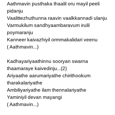
Aathmavin pusthaka thaalil oru mayil peeli
pidanju
Vaalittezhuthunna raavin vaalkkannadi ulanju
Varmukilum sandhyaambaravum irulil
poymaranju
Kanneer kaivazhiyil ormmakalidari veenu
( Aathmavin...)
Kadhayariyaathinnu sooryan swarna
thaamaraye kaivedinju...(2)
Ariyaathe aarumariyathe chirithookum
tharakalariyathe
Ambiliyariyathe ilam thennalariyathe
Yaminiyil devan mayangi
( Aathmavin...)