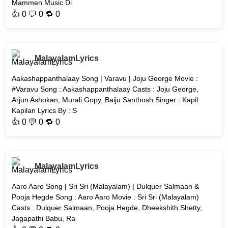
Mammen Music Di
👍
0
💬 0 🔁
0
MalayalamLyrics
Aakashappanthalaay Song | Varavu | Joju George Movie :
#Varavu Song : Aakashappanthalaay Casts : Joju George,
Arjun Ashokan, Murali Gopy, Baiju Santhosh Singer : Kapil
Kapilan Lyrics By : S
👍
0
💬 0 🔁
0
MalayalamLyrics
Aaro Aaro Song | Sri Sri (Malayalam) | Dulquer Salmaan &
Pooja Hegde Song : Aaro Aaro Movie : Sri Sri (Malayalam)
Casts : Dulquer Salmaan, Pooja Hegde, Dheekshith Shetty,
Jagapathi Babu, Ra