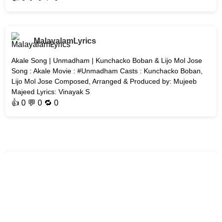
MalayalamLyrics
Akale Song | Unmadham | Kunchacko Boban & Lijo Mol Jose
Song : Akale Movie : #Unmadham Casts : Kunchacko Boban,
Lijo Mol Jose Composed, Arranged & Produced by: Mujeeb
Majeed Lyrics: Vinayak S
👍
0
💬 0 🔁
0
MalayalamLyrics
Nadiye Song | AT - Welcome to the Dark Side | #Malayalam-
Songs Song : Nadiye Movie : AT - Welcome to the Dark Side
Singer: Deepak J R Music Director: 4 Musics Lyricist: Jis Joy
Genre: #L