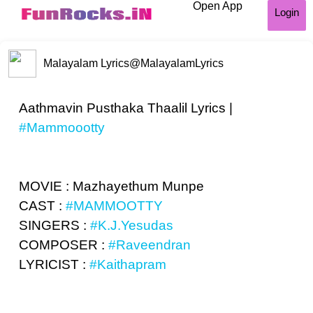
Open App
Login
Malayalam Lyrics
@MalayalamLyrics
Aathmavin Pusthaka Thaalil Lyrics |
#Mammoootty
MOVIE : Mazhayethum Munpe
CAST :
#MAMMOOTTY
SINGERS :
#K.J.Yesudas
COMPOSER :
#Raveendran
LYRICIST :
#Kaithapram