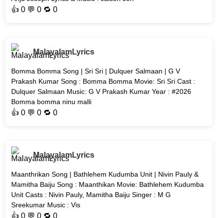
👍
0
💬 0 🔁
0
MalayalamLyrics
Bomma Bomma Song | Sri Sri | Dulquer Salmaan | G V
Prakash Kumar Song : Bomma Bomma Movie: Sri Sri Cast :
Dulquer Salmaan Music: G V Prakash Kumar Year : #2026
Bomma bomma ninu malli
👍
0
💬 0 🔁
0
MalayalamLyrics
Maanthrikan Song | Bathlehem Kudumba Unit | Nivin Pauly &
Mamitha Baiju Song : Maanthikan Movie: Bathlehem Kudumba
Unit Casts : Nivin Pauly, Mamitha Baiju Singer : M G
Sreekumar Music : Vis
👍
0
💬 0 🔁
0