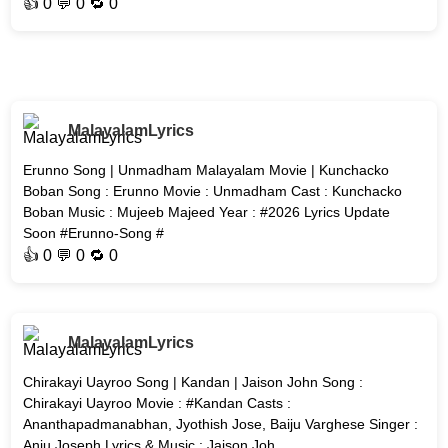
👍
0
💬 0 🔁
0
MalayalamLyrics
Erunno Song | Unmadham Malayalam Movie | Kunchacko
Boban Song : Erunno Movie : Unmadham Cast : Kunchacko
Boban Music : Mujeeb Majeed Year : #2026 Lyrics Update
Soon #Erunno-Song #
👍
0
💬 0 🔁
0
MalayalamLyrics
Chirakayi Uayroo Song | Kandan | Jaison John Song :
Chirakayi Uayroo Movie : #Kandan Casts :
Ananthapadmanabhan, Jyothish Jose, Baiju Varghese Singer :
Anju Joseph Lyrics & Music : Jaison Joh