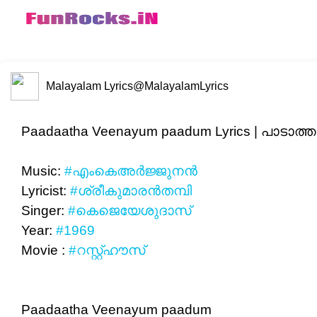
Malayalam Lyrics
@MalayalamLyrics
Paadaatha Veenayum paadum Lyrics | പാടാത്
Music:
#എംകെഅർജ്ജുനൻ
Lyricist:
#ശ്രീകുമാരൻതമ്പി
Singer:
#കെജെയേശുദാസ്
Year:
#1969
Movie :
#റസ്റ്റ്‌ഹൗസ്
Paadaatha Veenayum paadum