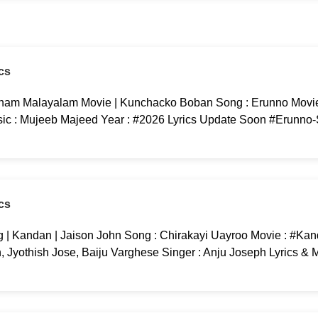
cs
am Malayalam Movie | Kunchacko Boban Song : Erunno Movi
c : Mujeeb Majeed Year : #2026 Lyrics Update Soon #Erunno
cs
 | Kandan | Jaison John Song : Chirakayi Uayroo Movie : #Kan
yothish Jose, Baiju Varghese Singer : Anju Joseph Lyrics & M