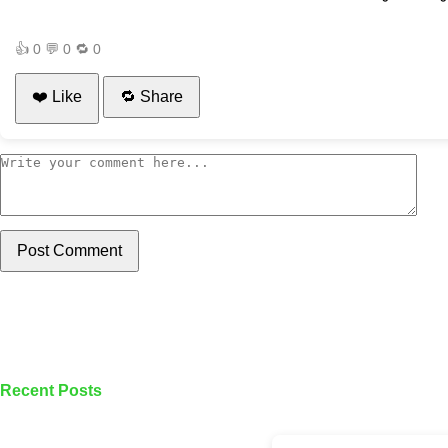
👍
0
💬
0
🔁
0
❤️ Like
🔁 Share
Post Comment
Recent Posts