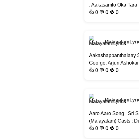
: Aakasamlo Oka Tara
👍
0
💬 0 🔁
0
MalayalamLyri
Aakashappanthalaay So
George, Arjun Ashokan,
👍
0
💬 0 🔁
0
MalayalamLyri
Aaro Aaro Song | Sri S
(Malayalam) Casts : D
👍
0
💬 0 🔁
0