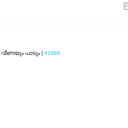
ത വീണയും പാടും |
#1969