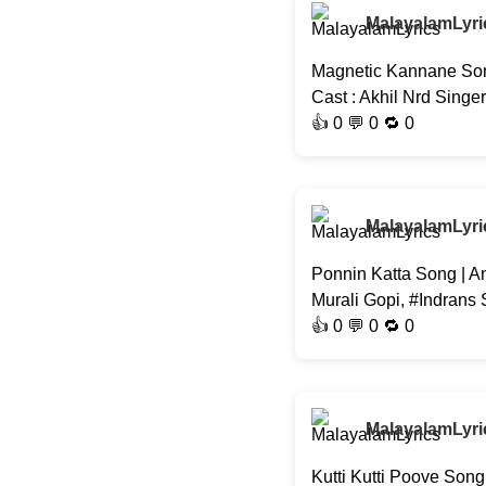
MalayalamLyri
Magnetic Kannane Son
Cast : Akhil Nrd Singe
👍
0
💬 0 🔁
0
MalayalamLyri
Ponnin Katta Song | A
Murali Gopi, #Indrans
👍
0
💬 0 🔁
0
MalayalamLyri
Kutti Kutti Poove Son