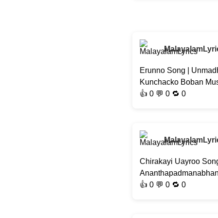
MalayalamLyri
Erunno Song | Unmadh
Kunchacko Boban Musi
👍
0
💬 0 🔁
0
MalayalamLyri
Chirakayi Uayroo Song
Ananthapadmanabhan, J
👍
0
💬 0 🔁
0