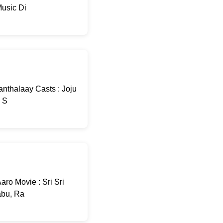
usic Di
nthalaay Casts : Joju
: S
ro Movie : Sri Sri
abu, Ra