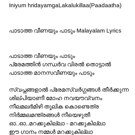
Iniyum hridayamgaLakalukillaa(Paadaatha)
പാടാത്ത വീണയും പാടും Malayalam Lyrics
പാടാത്ത വീണയും പാടും
പ്രേമത്തിൻ ഗന്ധർവ വിരൽ തൊട്ടാൽ
പാടാത്ത മാനസവീണയും പാടും
സ്വപ്നങ്ങളാൽ പ്രേമസ്വർഗ്ഗങ്ങൾ തീർക്കുന്ന
ശില്പിയാണീ മോഹ നവയൗവ്വനം
നീലമലർമിഴി തൂലിക കൊണ്ടെത്ര
നിർമ്മലമന്ത്രങ്ങൾ നീയെഴുതീ
ഓ..ഓ..മറക്കുകില്ലാ - മറക്കുകില്ലാ
ഈ ഗാനം നമ്മൾ മറക്കുകില്ലാ