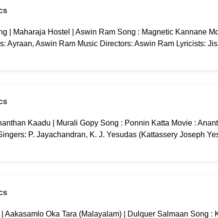
cs
g | Maharaja Hostel | Aswin Ram Song : Magnetic Kannane Mov
rs: Ayraan, Aswin Ram Music Directors: Aswin Ram Lyricists: Ji
cs
nanthan Kaadu | Murali Gopy Song : Ponnin Katta Movie : Anan
 Singers: P. Jayachandran, K. J. Yesudas (Kattassery Joseph Ye
cs
g | Aakasamlo Oka Tara (Malayalam) | Dulquer Salmaan Song : K