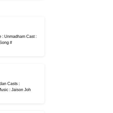
e : Unmadham Cast :
-Song #
dan Casts :
usic : Jaison Joh