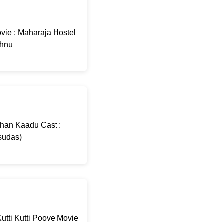
ie : Maharaja Hostel
shnu
than Kaadu Cast :
sudas)
utti Kutti Poove Movie