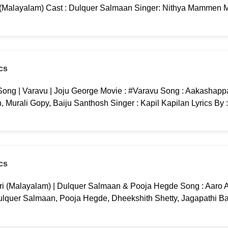
 (Malayalam) Cast : Dulquer Salmaan Singer: Nithya Mammen M
cs
ng | Varavu | Joju George Movie : #Varavu Song : Aakashappa
 Murali Gopy, Baiju Santhosh Singer : Kapil Kapilan Lyrics By 
cs
ri (Malayalam) | Dulquer Salmaan & Pooja Hegde Song : Aaro Aa
ulquer Salmaan, Pooja Hegde, Dheekshith Shetty, Jagapathi B