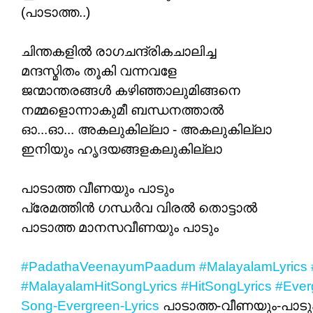
(പാടാത്ത..)
ചിന്തകളിൽ രാഗചന്ദ്രികചാലിച്ച
മന്ദസ്മിതം തൂകി വന്നവളേ
ജന്മാന്തരങ്ങൾ കഴിഞ്ഞാലുമിങ്ങനെ
നമ്മളൊന്നാകുമീ ബന്ധനത്താൽ
ഓ...ഓ... അകലുകില്ലാ - അകലുകില്ലാ
ഇനിയും ഹൃദയങ്ങളകലുകില്ലാ
പാടാത്ത വീണയും പാടും
പ്രേമത്തിൻ ഗന്ധർവ വിരൽ തൊട്ടാൽ
പാടാത്ത മാനസവീണയും പാടും
#PadathaVeenayumPaadum
#MalayalamLyrics
#MalayalamHitSongLyrics
#HitSongLyrics
#Ever
Song-Evergreen-Lyrics
പാടാത്ത-വീണയും-പാടു