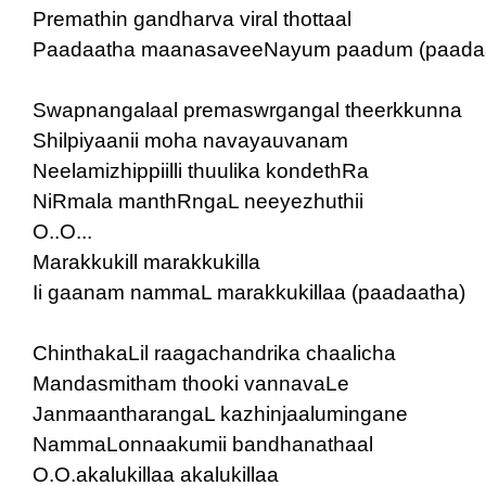
Premathin gandharva viral thottaal
Paadaatha maanasaveeNayum paadum (paada
Swapnangalaal premaswrgangal theerkkunna
Shilpiyaanii moha navayauvanam
Neelamizhippiilli thuulika kondethRa
NiRmala manthRngaL neeyezhuthii
O..O...
Marakkukill marakkukilla
Ii gaanam nammaL marakkukillaa (paadaatha)
ChinthakaLil raagachandrika chaalicha
Mandasmitham thooki vannavaLe
JanmaantharangaL kazhinjaalumingane
NammaLonnaakumii bandhanathaal
O.O.akalukillaa akalukillaa