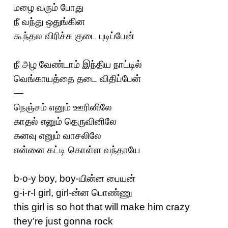
மழை வரும் போது
நீ வந்து ஒதுங்கின
கூந்தல விரிச்சு குடை புடிப்பேன்
நீ அழ வேண்டாம் இந்திய நாட்டில்
வெங்காயத்தை தடை விதிப்பேன்
—
நெஞ்சம் எனும் ஊரினிலே
காதல் எனும் தெருவினிலே
கனவு எனும் வாசலிலே
என்னை கட்டி கொள்ள வந்தாயே
b-o-y boy, boy-யின்ன பையன்
g-i-r-l girl, girl-ன்ன பொண்ணு
this girl is so hot that will make him crazy
they’re just gonna rock