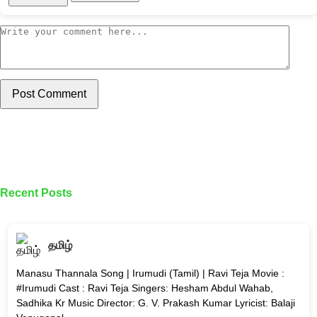
Post Comment
Recent Posts
தமிழ்
Manasu Thannala Song | Irumudi (Tamil) | Ravi Teja Movie :
#Irumudi Cast : Ravi Teja Singers: Hesham Abdul Wahab,
Sadhika Kr Music Director: G. V. Prakash Kumar Lyricist: Balaji