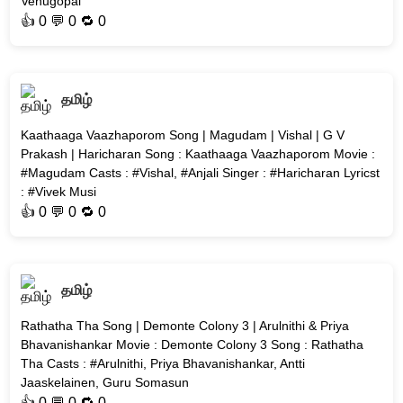
Venugopal
👍
0
💬 0 🔁
0
தமிழ்
Kaathaaga Vaazhaporom Song | Magudam | Vishal | G V
Prakash | Haricharan Song : Kaathaaga Vaazhaporom Movie :
#Magudam Casts : #Vishal, #Anjali Singer : #Haricharan Lyricst
: #Vivek Musi
👍
0
💬 0 🔁
0
தமிழ்
Rathatha Tha Song | Demonte Colony 3 | Arulnithi & Priya
Bhavanishankar Movie : Demonte Colony 3 Song : Rathatha
Tha Casts : #Arulnithi, Priya Bhavanishankar, Antti
Jaaskelainen, Guru Somasun
👍
0
💬 0 🔁
0