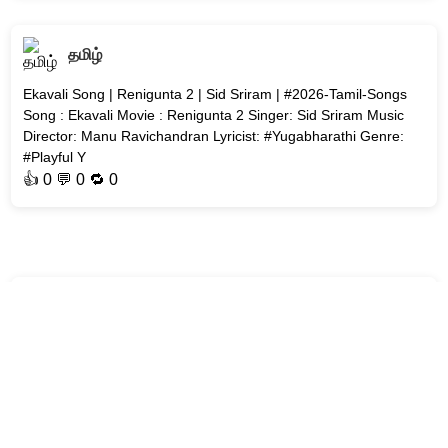
தமிழ்
Ekavali Song | Renigunta 2 | Sid Sriram | #2026-Tamil-Songs
Song : Ekavali Movie : Renigunta 2 Singer: Sid Sriram Music
Director: Manu Ravichandran Lyricist: #Yugabharathi Genre:
#Playful Y
👍
0
💬 0 🔁
0
தமிழ்
Poru Maname Poru Song | Arjunan Per Paththu | D. Imman
Song : Poru Maname Poru Movie : Arjunan Per Paththu Cast :
Yogi Babu Singers: Hrudhay Thapasvi, Soundarya Bala
Nandakumar Music Director
👍
0
💬 0 🔁
0