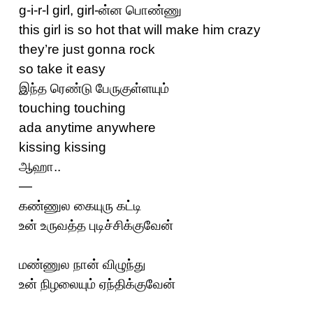
g-i-r-l girl, girl-ன்ன பொண்ணு
this girl is so hot that will make him crazy
they’re just gonna rock
so take it easy
இந்த ரெண்டு பேருகுள்ளயும்
touching touching
ada anytime anywhere
kissing kissing
ஆஹா..
—
கண்ணுல கையுரு கட்டி
உன் உருவத்த புடிச்சிக்குவேன்
மண்ணுல நான் விழுந்து
உன் நிழலையும் ஏந்திக்குவேன்