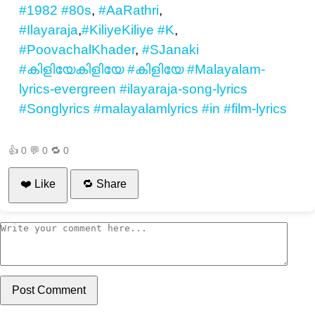
#1982
#80s
,
#AaRathri
,
#Ilayaraja
,
#KiliyeKiliye
#K
,
#PoovachalKhader
,
#SJanaki
#കിളിയേകിളിയേ
#കിളിയേ
#Malayalam-
lyrics-evergreen
#ilayaraja-song-lyrics
#Songlyrics
#malayalamlyrics
#in
#film-lyrics
👍
0
💬
0
🔁
0
❤️ Like
🔁 Share
Post Comment