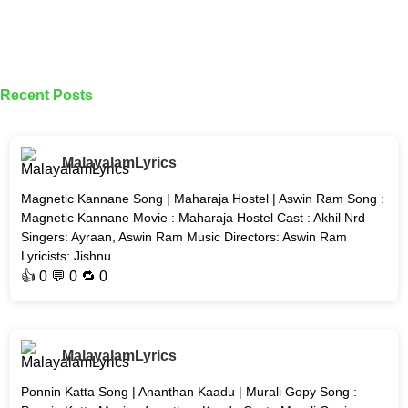
Recent Posts
MalayalamLyrics
Magnetic Kannane Song | Maharaja Hostel | Aswin Ram Song :
Magnetic Kannane Movie : Maharaja Hostel Cast : Akhil Nrd
Singers: Ayraan, Aswin Ram Music Directors: Aswin Ram
Lyricists: Jishnu
👍
0
💬 0 🔁
0
MalayalamLyrics
Ponnin Katta Song | Ananthan Kaadu | Murali Gopy Song :