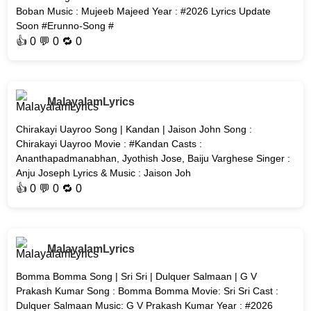
Boban Music : Mujeeb Majeed Year : #2026 Lyrics Update
Soon #Erunno-Song #
👍
0
💬 0 🔁
0
MalayalamLyrics
Chirakayi Uayroo Song | Kandan | Jaison John Song :
Chirakayi Uayroo Movie : #Kandan Casts :
Ananthapadmanabhan, Jyothish Jose, Baiju Varghese Singer :
Anju Joseph Lyrics & Music : Jaison Joh
👍
0
💬 0 🔁
0
MalayalamLyrics
Bomma Bomma Song | Sri Sri | Dulquer Salmaan | G V
Prakash Kumar Song : Bomma Bomma Movie: Sri Sri Cast :
Dulquer Salmaan Music: G V Prakash Kumar Year : #2026