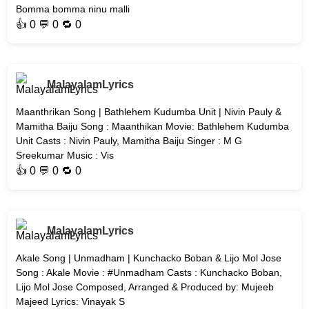
Bomma bomma ninu malli
👍
0
💬 0 🔁
0
MalayalamLyrics
Maanthrikan Song | Bathlehem Kudumba Unit | Nivin Pauly &
Mamitha Baiju Song : Maanthikan Movie: Bathlehem Kudumba
Unit Casts : Nivin Pauly, Mamitha Baiju Singer : M G
Sreekumar Music : Vis
👍
0
💬 0 🔁
0
MalayalamLyrics
Akale Song | Unmadham | Kunchacko Boban & Lijo Mol Jose
Song : Akale Movie : #Unmadham Casts : Kunchacko Boban,
Lijo Mol Jose Composed, Arranged & Produced by: Mujeeb
Majeed Lyrics: Vinayak S