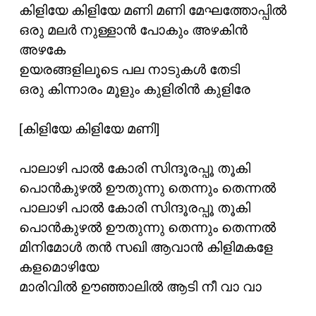
കിളിയേ കിളിയേ മണി മണി മേഘത്തോപ്പില്‍
ഒരു മലര്‍ നുള്ളാന്‍ പോകും അഴകിന്‍
അഴകേ
ഉയരങ്ങളിലൂടെ പല നാടുകള്‍ തേടി
ഒരു കിന്നാരം മൂളും കുളിരിന്‍ കുളിരേ
[കിളിയേ കിളിയേ മണി]
പാലാഴി പാല്‍ കോരി സിന്ദൂരപ്പൂ തൂകി
പൊന്‍കുഴല്‍ ഊതുന്നു തെന്നും തെന്നല്‍
പാലാഴി പാല്‍ കോരി സിന്ദൂരപ്പൂ തൂകി
പൊന്‍കുഴല്‍ ഊതുന്നു തെന്നും തെന്നല്‍
മിനിമോള്‍ തന്‍ സഖി ആവാന്‍ കിളിമകളേ
കളമൊഴിയേ
മാരിവില്‍ ഊഞ്ഞാലില്‍ ആടി നീ വാ വാ