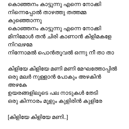
കൊഞ്ഞനം കാട്ടുന്നു എന്നെ നോക്കി
നിന്നെപ്പോല്‍ താഴത്തു തത്തമ്മ
കുഞ്ഞൊന്നു
കൊഞ്ഞനം കാട്ടുന്നു എന്നെ നോക്കി
മിനിമോള്‍ തന്‍ ചിരി കാണാന്‍ കിളിമകളേ
നിറലഴമേ
നിന്നോമല്‍ പൊന്‍തൂവല്‍ ഒന്നു നീ താ താ
കിളിയേ കിളിയേ മണി മണി മേഘത്തോപ്പില്‍
ഒരു മലര്‍ നുള്ളാന്‍ പോകും അഴകിന്‍
അഴകേ
ഉയരങ്ങളിലൂടെ പല നാടുകള്‍ തേടി
ഒരു കിന്നാരം മൂളും കുളിരിന്‍ കുളിരേ
[കിളിയേ കിളിയേ മണി..]