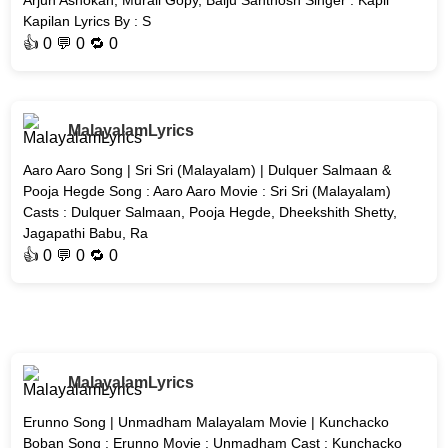
Arjun Ashokan, Murali Gopy, Baiju Santhosh Singer : Kapil
Kapilan Lyrics By : S
👍
0
💬 0 🔁
0
MalayalamLyrics
Aaro Aaro Song | Sri Sri (Malayalam) | Dulquer Salmaan &
Pooja Hegde Song : Aaro Aaro Movie : Sri Sri (Malayalam)
Casts : Dulquer Salmaan, Pooja Hegde, Dheekshith Shetty,
Jagapathi Babu, Ra
👍
0
💬 0 🔁
0
MalayalamLyrics
Erunno Song | Unmadham Malayalam Movie | Kunchacko
Boban Song : Erunno Movie : Unmadham Cast : Kunchacko