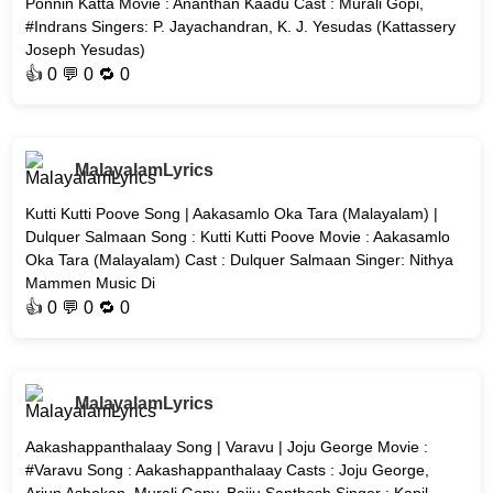
Ponnin Katta Movie : Ananthan Kaadu Cast : Murali Gopi,
#Indrans Singers: P. Jayachandran, K. J. Yesudas (Kattassery
Joseph Yesudas)
👍
0
💬 0 🔁
0
MalayalamLyrics
Kutti Kutti Poove Song | Aakasamlo Oka Tara (Malayalam) |
Dulquer Salmaan Song : Kutti Kutti Poove Movie : Aakasamlo
Oka Tara (Malayalam) Cast : Dulquer Salmaan Singer: Nithya
Mammen Music Di
👍
0
💬 0 🔁
0
MalayalamLyrics
Aakashappanthalaay Song | Varavu | Joju George Movie :
#Varavu Song : Aakashappanthalaay Casts : Joju George,