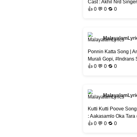
Cast : Akhil Nrd Singe
👍
0
💬 0 🔁
0
MalayalamLyri
Ponnin Katta Song | A
Murali Gopi, #Indrans
👍
0
💬 0 🔁
0
MalayalamLyri
Kutti Kutti Poove Son
: Aakasamlo Oka Tara
👍
0
💬 0 🔁
0