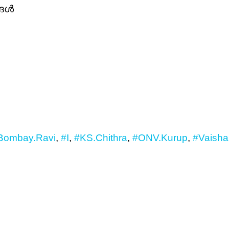
്ങൾ
Bombay.Ravi
,
#I
,
#KS.Chithra
,
#ONV.Kurup
,
#Vaishal