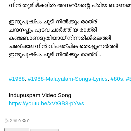
നിൻ തൂമിഴികളിൽ അനങ്ഗന്റെ പ്രിയ ബാണങ
ഇന്ദുപുഷ്പം ചൂടി നിൽക്കും രാത്രി
ചന്ദനപ്പൂം പുടവ ചാർത്തിയ രാത്രി
കഞ്ജബാണദൂതിയായ്‌ നിന്നരികിലെത്തി
ചഞ്ചലേ നിൻ വിപഞ്ചിക തൊട്ടുണർത്തി
ഇന്ദുപുഷ്പം ചൂടി നിൽക്കും രാത്രി..
#1988
,
#1988-Malayalam-Songs-Lyrics
,
#80s
,
#
Indupuspam Video Song
https://youtu.be/xVtGB3-pYws
👍
2
💬
0
🔁
0