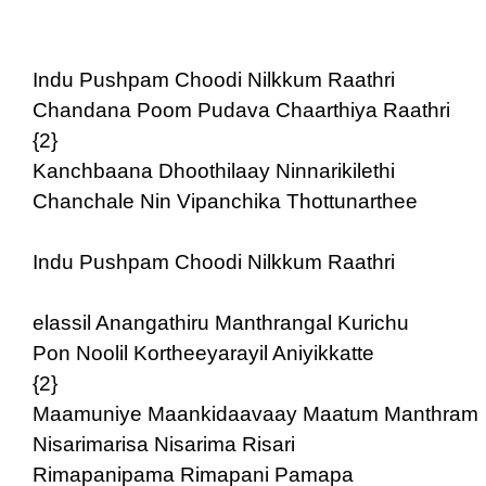
Indu Pushpam Choodi Nilkkum Raathri
Chandana Poom Pudava Chaarthiya Raathri
{2}
Kanchbaana Dhoothilaay Ninnarikilethi
Chanchale Nin Vipanchika Thottunarthee
Indu Pushpam Choodi Nilkkum Raathri
elassil Anangathiru Manthrangal Kurichu
Pon Noolil Kortheeyarayil Aniyikkatte
{2}
Maamuniye Maankidaavaay Maatum Manthram
Nisarimarisa Nisarima Risari
Rimapanipama Rimapani Pamapa