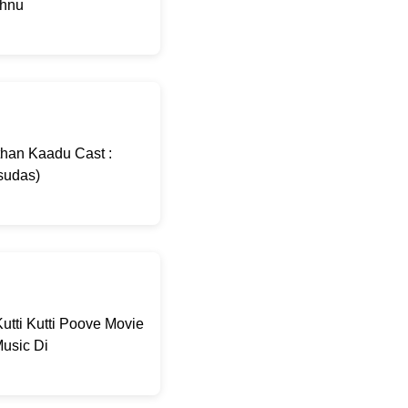
shnu
than Kaadu Cast :
sudas)
utti Kutti Poove Movie
usic Di