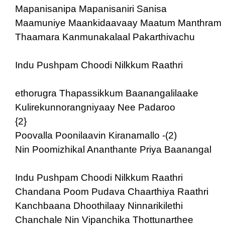
Mapanisanipa Mapanisaniri Sanisa
Maamuniye Maankidaavaay Maatum Manthram
Thaamara Kanmunakalaal Pakarthivachu
Indu Pushpam Choodi Nilkkum Raathri
ethorugra Thapassikkum Baanangalilaake
Kulirekunnorangniyaay Nee Padaroo
{2}
Poovalla Poonilaavin Kiranamallo -(2)
Nin Poomizhikal Ananthante Priya Baanangal
Indu Pushpam Choodi Nilkkum Raathri
Chandana Poom Pudava Chaarthiya Raathri
Kanchbaana Dhoothilaay Ninnarikilethi
Chanchale Nin Vipanchika Thottunarthee