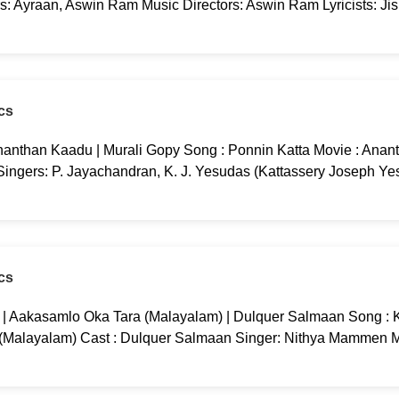
rs: Ayraan, Aswin Ram Music Directors: Aswin Ram Lyricists: Ji
cs
nanthan Kaadu | Murali Gopy Song : Ponnin Katta Movie : Anan
 Singers: P. Jayachandran, K. J. Yesudas (Kattassery Joseph Ye
cs
g | Aakasamlo Oka Tara (Malayalam) | Dulquer Salmaan Song : K
 (Malayalam) Cast : Dulquer Salmaan Singer: Nithya Mammen M