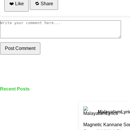
❤️ Like
🔁 Share
Post Comment
Recent Posts
MalayalamLyri
Magnetic Kannane Son