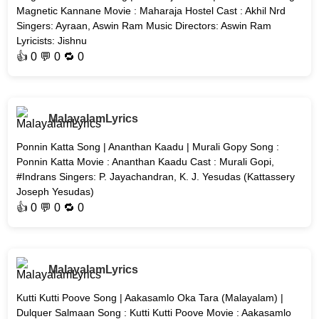
Magnetic Kannane Movie : Maharaja Hostel Cast : Akhil Nrd
Singers: Ayraan, Aswin Ram Music Directors: Aswin Ram
Lyricists: Jishnu
👍
0
💬 0 🔁
0
MalayalamLyrics
Ponnin Katta Song | Ananthan Kaadu | Murali Gopy Song :
Ponnin Katta Movie : Ananthan Kaadu Cast : Murali Gopi,
#Indrans Singers: P. Jayachandran, K. J. Yesudas (Kattassery
Joseph Yesudas)
👍
0
💬 0 🔁
0
MalayalamLyrics
Kutti Kutti Poove Song | Aakasamlo Oka Tara (Malayalam) |
Dulquer Salmaan Song : Kutti Kutti Poove Movie : Aakasamlo