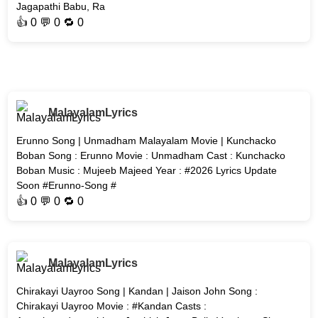
Jagapathi Babu, Ra
👍
0
💬 0 🔁
0
MalayalamLyrics
Erunno Song | Unmadham Malayalam Movie | Kunchacko
Boban Song : Erunno Movie : Unmadham Cast : Kunchacko
Boban Music : Mujeeb Majeed Year : #2026 Lyrics Update
Soon #Erunno-Song #
👍
0
💬 0 🔁
0
MalayalamLyrics
Chirakayi Uayroo Song | Kandan | Jaison John Song :
Chirakayi Uayroo Movie : #Kandan Casts :