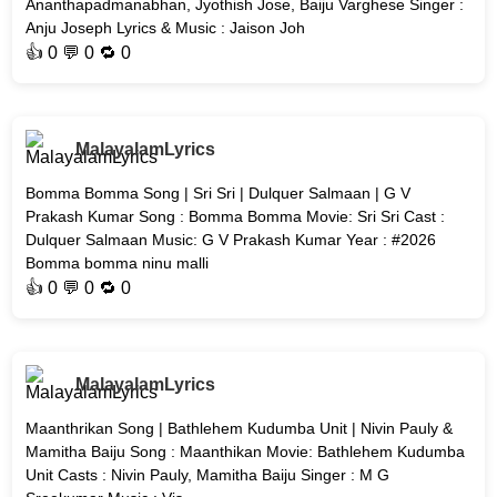
Ananthapadmanabhan, Jyothish Jose, Baiju Varghese Singer :
Anju Joseph Lyrics & Music : Jaison Joh
👍
0
💬 0 🔁
0
MalayalamLyrics
Bomma Bomma Song | Sri Sri | Dulquer Salmaan | G V
Prakash Kumar Song : Bomma Bomma Movie: Sri Sri Cast :
Dulquer Salmaan Music: G V Prakash Kumar Year : #2026
Bomma bomma ninu malli
👍
0
💬 0 🔁
0
MalayalamLyrics
Maanthrikan Song | Bathlehem Kudumba Unit | Nivin Pauly &
Mamitha Baiju Song : Maanthikan Movie: Bathlehem Kudumba
Unit Casts : Nivin Pauly, Mamitha Baiju Singer : M G