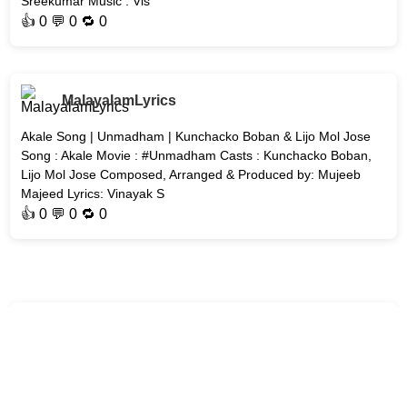
Sreekumar Music : Vis
👍
0
💬 0 🔁
0
MalayalamLyrics
Akale Song | Unmadham | Kunchacko Boban & Lijo Mol Jose
Song : Akale Movie : #Unmadham Casts : Kunchacko Boban,
Lijo Mol Jose Composed, Arranged & Produced by: Mujeeb
Majeed Lyrics: Vinayak S
👍
0
💬 0 🔁
0
MalayalamLyrics
Nadiye Song | AT - Welcome to the Dark Side | #Malayalam-
Songs Song : Nadiye Movie : AT - Welcome to the Dark Side
Singer: Deepak J R Music Director: 4 Musics Lyricist: Jis Joy