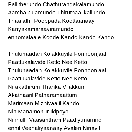
Pallitherundo Chathurangakalamundo
Aambalkulamundo Thiruthaalikallundo
Thaalathil Pooppada Koottaanaay
Kanyakamaraayiramundo
ennomalaale Koode Kando Kando Kando
Thulunaadan Kolakkuyile Ponnoonjaal
Paattukalavide Ketto Nee Ketto
Thulunaadan Kolakkuyile Ponnoonjaal
Paattukalavide Ketto Nee Ketto
Nirakathirum Thanka Vilakkum
Akathaaril Patharamaattum
Marimaan Mizhiyaalil Kando
Nin Manamonurukipoyo
Ninnullil Vaasantham Paadiyunarnno
ennil Veenaliyaanaay Avalen Ninavil