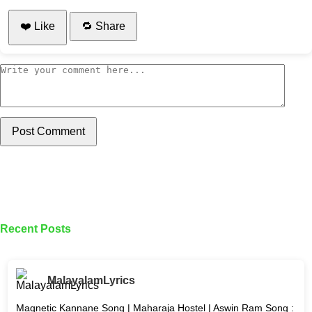
❤️ Like
🔁 Share
Post Comment
Recent Posts
MalayalamLyrics
Magnetic Kannane Song | Maharaja Hostel | Aswin Ram Song :