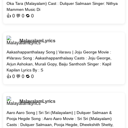
Oka Tara (Malayalam) Cast : Dulquer Salmaan Singer: Nithya
Mammen Music Di
👍
0
💬 0 🔁
0
MalayalamLyrics
Aakashappanthalaay Song | Varavu | Joju George Movie :
#Varavu Song : Aakashappanthalaay Casts : Joju George,
Arjun Ashokan, Murali Gopy, Baiju Santhosh Singer : Kapil
Kapilan Lyrics By : S
👍
0
💬 0 🔁
0
MalayalamLyrics
Aaro Aaro Song | Sri Sri (Malayalam) | Dulquer Salmaan &
Pooja Hegde Song : Aaro Aaro Movie : Sri Sri (Malayalam)
Casts : Dulquer Salmaan, Pooja Hegde, Dheekshith Shetty,