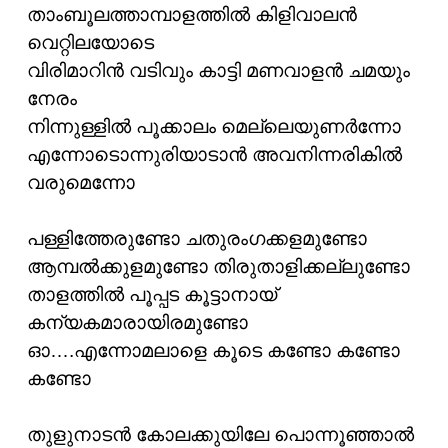
താംബൂലത്താമ്പാളത്തില്‍ കിളിവാലന്‍
വെറ്റിലയോടെ
വിരിമാറിന്‍ വടിവും കാട്ടി മണവാളന്‍ ചമയും
നേരം
നിന്നുള്ളില്‍ പൂക്കാലം മെല്ലെയുണര്‍ന്നോ
എന്നോടൊന്നുരിയാടാന്‍ അവനിന്നരികില്‍
വരുമെന്നോ
പള്ളിത്തേരുണ്ടോ ചതുരംഗക്കളമുണ്ടോ
ആമ്പല്‍ക്കുളമുണ്ടോ തിരുതാളിക്കല്ലുണ്ടോ
താളത്തില്‍ പൂപ്പട കൂട്ടാനായ്
കന്യകമാരായിരമുണ്ടോ
ഓ….എന്നോമലാളെ കൂടെ കണ്ടോ കണ്ടോ
കണ്ടോ
തുളുനാടന്‍ കോലക്കുയിലേ പൊന്നൂഞ്ഞാല്‍