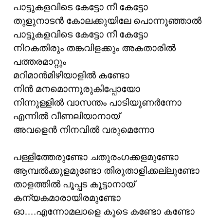
പാട്ടുകളവിടെ കേട്ടോ നീ കേട്ടോ
തുളുനാടന്‍ കോലക്കുയിലേ പൊന്നൂഞ്ഞാല്‍
പാട്ടുകളവിടെ കേട്ടോ നീ കേട്ടോ
നിറകതിരും തങ്കവിളക്കും അകതാരില്‍
പത്തരമാറ്റും
മറിമാന്‍‌മിഴിയാളില്‍ കണ്ടോ
നിന്‍ മനമൊന്നുരുകിപ്പോയോ
നിന്നുള്ളില്‍ വാസന്തം പാടിയുണര്‍ന്നോ
എന്നില്‍ വീണലിയാനായ്
അവളെന്‍ നിനവില്‍ വരുമെന്നോ
പള്ളിത്തേരുണ്ടോ ചതുരംഗക്കളമുണ്ടോ
ആമ്പല്‍ക്കുളമുണ്ടോ തിരുതാളിക്കല്ലുണ്ടോ
താളത്തില്‍ പൂപ്പട കൂട്ടാനായ്
കന്യകമാരായിരമുണ്ടോ
ഓ….എന്നോമലാളെ കൂടെ കണ്ടോ കണ്ടോ