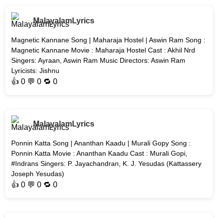
MalayalamLyrics
Magnetic Kannane Song | Maharaja Hostel | Aswin Ram Song :
Magnetic Kannane Movie : Maharaja Hostel Cast : Akhil Nrd
Singers: Ayraan, Aswin Ram Music Directors: Aswin Ram
Lyricists: Jishnu
👍
0
💬 0 🔁
0
MalayalamLyrics
Ponnin Katta Song | Ananthan Kaadu | Murali Gopy Song :
Ponnin Katta Movie : Ananthan Kaadu Cast : Murali Gopi,
#Indrans Singers: P. Jayachandran, K. J. Yesudas (Kattassery
Joseph Yesudas)
👍
0
💬 0 🔁
0