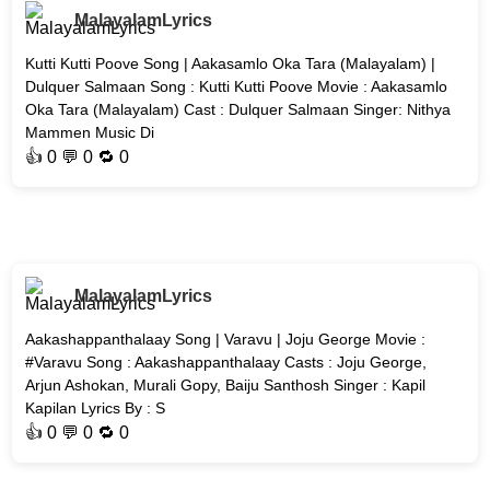
MalayalamLyrics
Kutti Kutti Poove Song | Aakasamlo Oka Tara (Malayalam) |
Dulquer Salmaan Song : Kutti Kutti Poove Movie : Aakasamlo
Oka Tara (Malayalam) Cast : Dulquer Salmaan Singer: Nithya
Mammen Music Di
👍
0
💬 0 🔁
0
MalayalamLyrics
Aakashappanthalaay Song | Varavu | Joju George Movie :
#Varavu Song : Aakashappanthalaay Casts : Joju George,
Arjun Ashokan, Murali Gopy, Baiju Santhosh Singer : Kapil
Kapilan Lyrics By : S
👍
0
💬 0 🔁
0