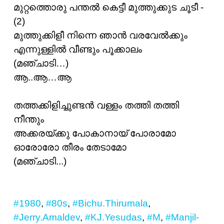
മുറ്റത്തൊരു പന്തൽ കെട്ടീ മുത്തുക്കുട ചൂടീ -
(2)
മുത്തുക്കിളീ നിന്നെ ഞാൻ വരവേൽക്കും
എന്നുള്ളിൽ വീണ്ടും പൂക്കാലം
(മഞ്ചാടി…)
ആ..ആ…ആ
തത്തക്കിളിച്ചുണ്ടൻ വള്ളം തത്തി തത്തി
നീന്തും
അക്കരയ്ക്കു പോകാനായ് പോരാമോ
ഓരോരോ തീരം തേടാമോ
(മഞ്ചാടി...)
#1980
,
#80s
,
#Bichu.Thirumala
,
#Jerry.Amaldev
,
#KJ.Yesudas
,
#M
,
#Manjil-