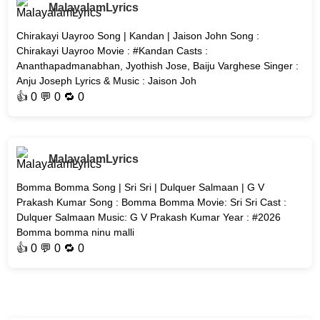
MalayalamLyrics
Chirakayi Uayroo Song | Kandan | Jaison John Song :
Chirakayi Uayroo Movie : #Kandan Casts :
Ananthapadmanabhan, Jyothish Jose, Baiju Varghese Singer :
Anju Joseph Lyrics & Music : Jaison Joh
👍
0
💬 0 🔁
0
MalayalamLyrics
Bomma Bomma Song | Sri Sri | Dulquer Salmaan | G V
Prakash Kumar Song : Bomma Bomma Movie: Sri Sri Cast :
Dulquer Salmaan Music: G V Prakash Kumar Year : #2026
Bomma bomma ninu malli
👍
0
💬 0 🔁
0