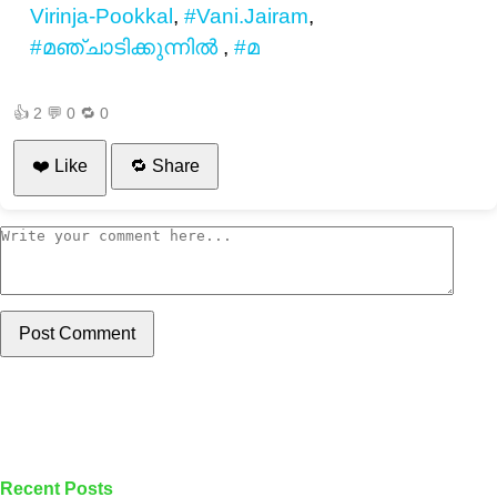
Virinja-Pookkal
,
#Vani.Jairam
,
#മഞ്ചാടിക്കുന്നിൽ
,
#മ
👍
2
💬
0
🔁
0
❤️ Like
🔁 Share
Post Comment
Recent Posts