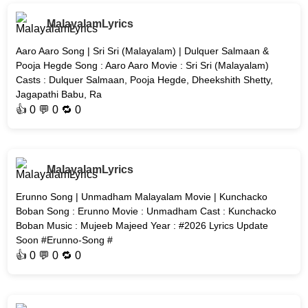
MalayalamLyrics
Aaro Aaro Song | Sri Sri (Malayalam) | Dulquer Salmaan &
Pooja Hegde Song : Aaro Aaro Movie : Sri Sri (Malayalam)
Casts : Dulquer Salmaan, Pooja Hegde, Dheekshith Shetty,
Jagapathi Babu, Ra
👍
0
💬 0 🔁
0
MalayalamLyrics
Erunno Song | Unmadham Malayalam Movie | Kunchacko
Boban Song : Erunno Movie : Unmadham Cast : Kunchacko
Boban Music : Mujeeb Majeed Year : #2026 Lyrics Update
Soon #Erunno-Song #
👍
0
💬 0 🔁
0