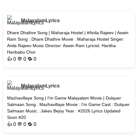
MalayalamLyrics
Dhare Dhathre Song | Maharaja Hostel | #Anila Rajeev | Aswin
Ram Song : Dhare Dhathre Movie : Maharaja Hostel Singer:
Anila Rajeev Music Director: Aswin Ram Lyricist: Haritha
Haribabu Chor
👍
0
💬 0 🔁
0
MalayalamLyrics
Mazhavillaye Song | I'm Game Malayalam Movie | Dulquer
Salmaan Song : Mazhavillaye Movie : I'm Game Cast : Dulquer
Salmaan Music : Jakes Bejoy Year : #2026 Lyrics Updated
Soon #20
👍
0
💬 0 🔁
0