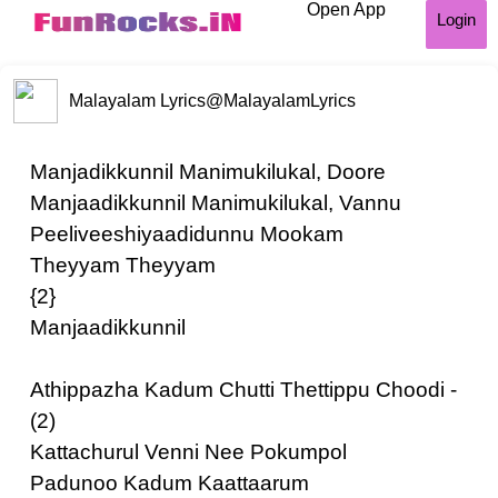
Open App
Login
Malayalam Lyrics
@MalayalamLyrics
Manjadikkunnil Manimukilukal, Doore
Manjaadikkunnil Manimukilukal, Vannu
Peeliveeshiyaadidunnu Mookam
Theyyam Theyyam
{2}
Manjaadikkunnil
Athippazha Kadum Chutti Thettippu Choodi -
(2)
Kattachurul Venni Nee Pokumpol
Padunoo Kadum Kaattaarum