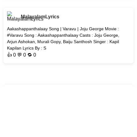
MalayalamLyrics
Aakashappanthalaay Song | Varavu | Joju George Movie :
#Varavu Song : Aakashappanthalaay Casts : Joju George,
Arjun Ashokan, Murali Gopy, Baiju Santhosh Singer : Kapil
Kapilan Lyrics By : S
👍
0
💬 0 🔁
0
MalayalamLyrics
Aaro Aaro Song | Sri Sri (Malayalam) | Dulquer Salmaan &
Pooja Hegde Song : Aaro Aaro Movie : Sri Sri (Malayalam)
Casts : Dulquer Salmaan, Pooja Hegde, Dheekshith Shetty,
Jagapathi Babu, Ra
👍
0
💬 0 🔁
0