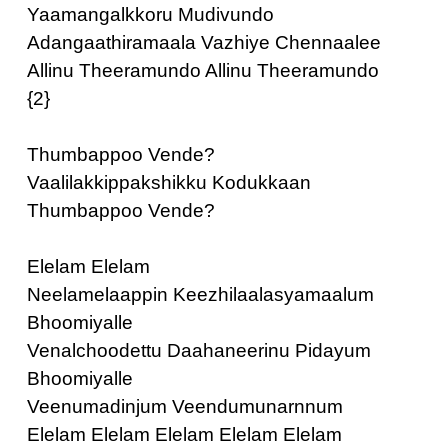
Yaamangalkkoru Mudivundo
Adangaathiramaala Vazhiye Chennaalee
Allinu Theeramundo Allinu Theeramundo
{2}
Thumbappoo Vende?
Vaalilakkippakshikku Kodukkaan
Thumbappoo Vende?
Elelam Elelam
Neelamelaappin Keezhilaalasyamaalum
Bhoomiyalle
Venalchoodettu Daahaneerinu Pidayum
Bhoomiyalle
Veenumadinjum Veendumunarnnum
Elelam Elelam Elelam Elelam Elelam