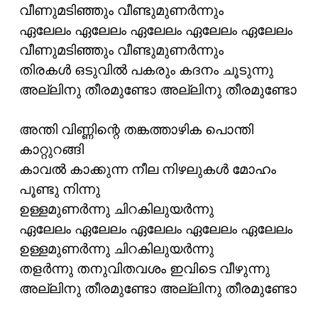
വീണുമടിഞ്ഞും വീണ്ടുമുണര്‍ന്നും
ഏലേലം ഏലേലം ഏലേലം ഏലേലം ഏലേലം
വീണുമടിഞ്ഞും വീണ്ടുമുണര്‍ന്നും
തിരകള്‍ ഒടുവില്‍ പകരും കദനം ചൂടുന്നു
അല്ലിനു തീരമുണ്ടോ അല്ലിനു തീരമുണ്ടോ
അന്തി വിണ്ണിന്റെ തങ്കത്താഴിക പൊന്തി
കാറ്റുറങ്ങി
കാവല്‍ കാക്കുന്ന നീല നിഴലുകള്‍ മോഹം
പൂണ്ടു നിന്നു
ഉള്ളമുണര്‍ന്നു ചിറകിലുയര്‍ന്നു
ഏലേലം ഏലേലം ഏലേലം ഏലേലം ഏലേലം
ഉള്ളമുണര്‍ന്നു ചിറകിലുയര്‍ന്നു
തളര്‍ന്നു തനുവിതവശം ഇവിടെ വീഴുന്നു
അല്ലിനു തീരമുണ്ടോ അല്ലിനു തീരമുണ്ടോ