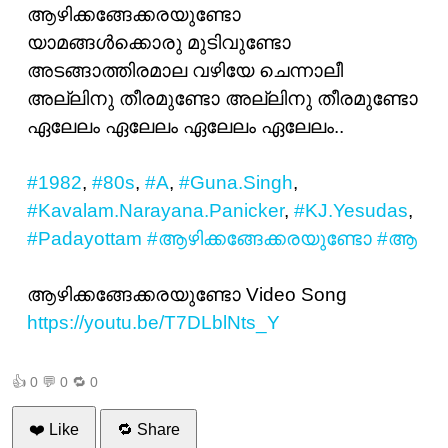
ആഴിക്കങ്ങേക്കരയുണ്ടോ
യാമങ്ങള്‍ക്കൊരു മുടിവുണ്ടോ
അടങ്ങാത്തിരമാല വഴിയേ ചെന്നാലീ
അല്ലിനു തീരമുണ്ടോ അല്ലിനു തീരമുണ്ടോ
ഏലേലം ഏലേലം ഏലേലം ഏലേലം..
#1982
,
#80s
,
#A
,
#Guna.Singh
,
#Kavalam.Narayana.Panicker
,
#KJ.Yesudas
,
#Padayottam
#ആഴിക്കങ്ങേക്കരയുണ്ടോ
#ആ
ആഴിക്കങ്ങേക്കരയുണ്ടോ Video Song
https://youtu.be/T7DLblNts_Y
👍
0
💬
0
🔁
0
❤️ Like
🔁 Share