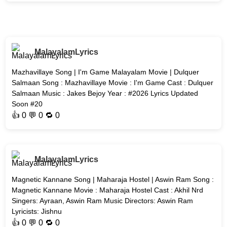
MalayalamLyrics
Mazhavillaye Song | I'm Game Malayalam Movie | Dulquer
Salmaan Song : Mazhavillaye Movie : I'm Game Cast : Dulquer
Salmaan Music : Jakes Bejoy Year : #2026 Lyrics Updated
Soon #20
👍
0
💬 0 🔁
0
MalayalamLyrics
Magnetic Kannane Song | Maharaja Hostel | Aswin Ram Song :
Magnetic Kannane Movie : Maharaja Hostel Cast : Akhil Nrd
Singers: Ayraan, Aswin Ram Music Directors: Aswin Ram
Lyricists: Jishnu
👍
0
💬 0 🔁
0