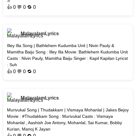
S
👍
0
💬 0 🔁
0
MalayalamLyrics
Illey Illa Song | Bathlehem Kudumba Unit | Nivin Pauly &
Mamitha Baiju Song : Illey Illa Movie: Bathlehem Kudumba Unit
Casts : Nivin Pauly, Mamitha Baiju Singer : Kapil Kapilan Lyricst
: Suh
👍
0
💬 0 🔁
0
MalayalamLyrics
Murivukal Song | Thudakkam | Vismaya Mohanlal | Jakes Bejoy
Movie : #Thudakkam Song : Murivukal Casts : Vismaya
Mohanlal , Aashish Joe Antony, Mohanlal, Sai Kumar, Bobby
Kurian, Manoj K Jayan
👍
0
💬 0 🔁
0