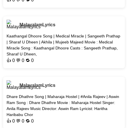
MalayalamLyrics
Kaathangal Dhoore Song | Medical Miracle | Sangeeth Prathap
| Sharaf U Dheen | Akhila | Mujeeb Majeed Movie : Medical
Miracle Song : Kaathangal Dhoore Casts : Sangeeth Prathap,
Sharaf U Dheen,
👍
0
💬 0 🔁
0
MalayalamLyrics
Dhare Dhathre Song | Maharaja Hostel | #Anila Rajeev | Aswin
Ram Song : Dhare Dhathre Movie : Maharaja Hostel Singer:
Anila Rajeev Music Director: Aswin Ram Lyricist: Haritha
Haribabu Chor
👍
0
💬 0 🔁
0