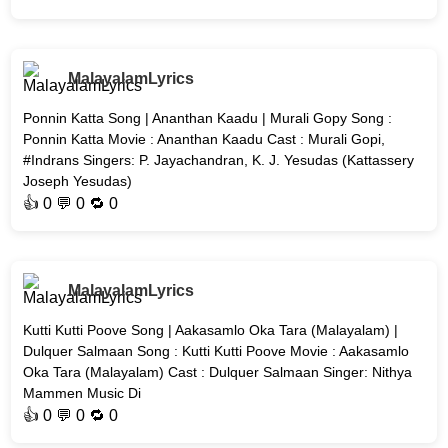
MalayalamLyrics
Ponnin Katta Song | Ananthan Kaadu | Murali Gopy Song :
Ponnin Katta Movie : Ananthan Kaadu Cast : Murali Gopi,
#Indrans Singers: P. Jayachandran, K. J. Yesudas (Kattassery
Joseph Yesudas)
👍
0
💬 0 🔁
0
MalayalamLyrics
Kutti Kutti Poove Song | Aakasamlo Oka Tara (Malayalam) |
Dulquer Salmaan Song : Kutti Kutti Poove Movie : Aakasamlo
Oka Tara (Malayalam) Cast : Dulquer Salmaan Singer: Nithya
Mammen Music Di
👍
0
💬 0 🔁
0