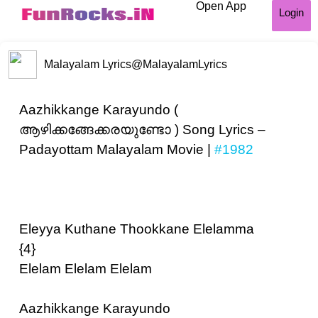
Open App
Login
Malayalam Lyrics
@MalayalamLyrics
Aazhikkange Karayundo (
ആഴിക്കങ്ങേക്കരയുണ്ടോ ) Song Lyrics –
Padayottam Malayalam Movie |
#1982
Eleyya Kuthane Thookkane Elelamma
{4}
Elelam Elelam Elelam
Aazhikkange Karayundo