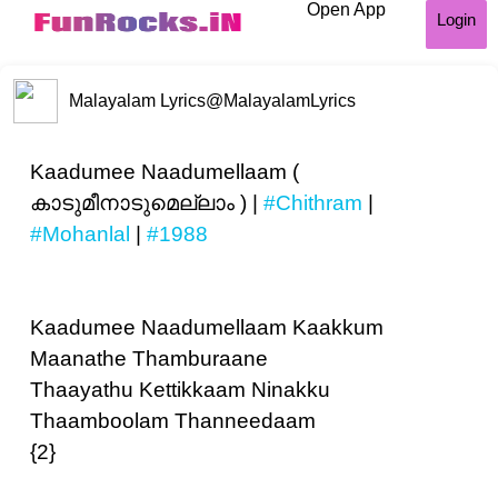
Open App
Login
Malayalam Lyrics
@MalayalamLyrics
Kaadumee Naadumellaam (
കാടുമീനാടുമെല്ലാം ) |
#Chithram
|
#Mohanlal
|
#1988
Kaadumee Naadumellaam Kaakkum
Maanathe Thamburaane
Thaayathu Kettikkaam Ninakku
Thaamboolam Thanneedaam
{2}