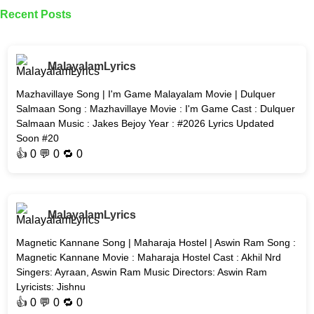
Recent Posts
MalayalamLyrics
Mazhavillaye Song | I'm Game Malayalam Movie | Dulquer
Salmaan Song : Mazhavillaye Movie : I'm Game Cast : Dulquer
Salmaan Music : Jakes Bejoy Year : #2026 Lyrics Updated
Soon #20
👍
0
💬 0 🔁
0
MalayalamLyrics
Magnetic Kannane Song | Maharaja Hostel | Aswin Ram Song :
Magnetic Kannane Movie : Maharaja Hostel Cast : Akhil Nrd
Singers: Ayraan, Aswin Ram Music Directors: Aswin Ram
Lyricists: Jishnu
👍
0
💬 0 🔁
0