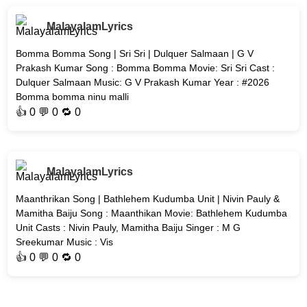
MalayalamLyrics
Bomma Bomma Song | Sri Sri | Dulquer Salmaan | G V
Prakash Kumar Song : Bomma Bomma Movie: Sri Sri Cast :
Dulquer Salmaan Music: G V Prakash Kumar Year : #2026
Bomma bomma ninu malli
👍
0
💬 0 🔁
0
MalayalamLyrics
Maanthrikan Song | Bathlehem Kudumba Unit | Nivin Pauly &
Mamitha Baiju Song : Maanthikan Movie: Bathlehem Kudumba
Unit Casts : Nivin Pauly, Mamitha Baiju Singer : M G
Sreekumar Music : Vis
👍
0
💬 0 🔁
0