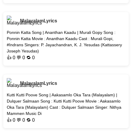
MalayalamLyrics
Ponnin Katta Song | Ananthan Kaadu | Murali Gopy Song :
Ponnin Katta Movie : Ananthan Kaadu Cast : Murali Gopi,
#Indrans Singers: P. Jayachandran, K. J. Yesudas (Kattassery
Joseph Yesudas)
👍
0
💬 0 🔁
0
MalayalamLyrics
Kutti Kutti Poove Song | Aakasamlo Oka Tara (Malayalam) |
Dulquer Salmaan Song : Kutti Kutti Poove Movie : Aakasamlo
Oka Tara (Malayalam) Cast : Dulquer Salmaan Singer: Nithya
Mammen Music Di
👍
0
💬 0 🔁
0