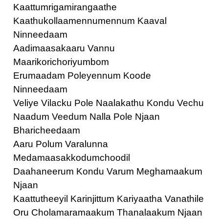
Kaattumrigamirangaathe
Kaathukollaamennumennum Kaaval
Ninneedaam
Aadimaasakaaru Vannu
Maarikorichoriyumbom
Erumaadam Poleyennum Koode
Ninneedaam
Veliye Vilacku Pole Naalakathu Kondu Vechu
Naadum Veedum Nalla Pole Njaan
Bharicheedaam
Aaru Polum Varalunna
Medamaasakkodumchoodil
Daahaneerum Kondu Varum Meghamaakum
Njaan
Kaattutheeyil Karinjittum Kariyaatha Vanathile
Oru Cholamaramaakum Thanalaakum Njaan