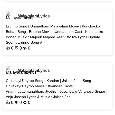
MalayalamLyrics
Erunno Song | Unmadham Malayalam Movie | Kunchacko
Boban Song : Erunno Movie : Unmadham Cast : Kunchacko
Boban Music : Mujeeb Majeed Year : #2026 Lyrics Update
Soon #Erunno-Song #
👍
0
💬 0 🔁
0
MalayalamLyrics
Chirakayi Uayroo Song | Kandan | Jaison John Song :
Chirakayi Uayroo Movie : #Kandan Casts :
Ananthapadmanabhan, Jyothish Jose, Baiju Varghese Singer :
Anju Joseph Lyrics & Music : Jaison Joh
👍
0
💬 0 🔁
0