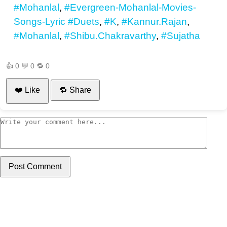
#Mohanlal
,
#Evergreen-Mohanlal-Movies-
Songs-Lyric
#Duets
,
#K
,
#Kannur.Rajan
,
#Mohanlal
,
#Shibu.Chakravarthy
,
#Sujatha
👍
0
💬
0
🔁
0
❤️ Like
🔁 Share
Post Comment