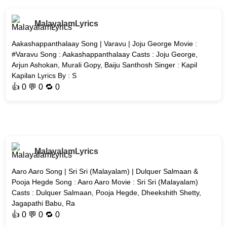
MalayalamLyrics
Aakashappanthalaay Song | Varavu | Joju George Movie :
#Varavu Song : Aakashappanthalaay Casts : Joju George,
Arjun Ashokan, Murali Gopy, Baiju Santhosh Singer : Kapil
Kapilan Lyrics By : S
👍
0
💬 0 🔁
0
MalayalamLyrics
Aaro Aaro Song | Sri Sri (Malayalam) | Dulquer Salmaan &
Pooja Hegde Song : Aaro Aaro Movie : Sri Sri (Malayalam)
Casts : Dulquer Salmaan, Pooja Hegde, Dheekshith Shetty,
Jagapathi Babu, Ra
👍
0
💬 0 🔁
0