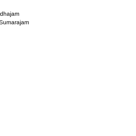
adhajam
 Sumarajam