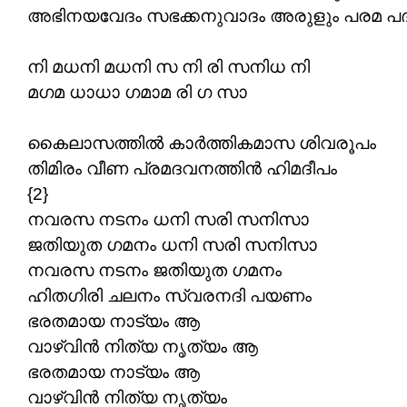
അഭിനയവേദം സഭക്കനുവാദം അരുളും പരമ പ
നി മധനി മധനി സ നി രി സനിധ നി
മഗമ ധാധാ ഗമാമ രി ഗ സാ
കൈലാസത്തിൽ കാർത്തികമാസ ശിവരൂപം
തിമിരം വീണ പ്രമദവനത്തിൻ ഹിമദീപം
{2}
നവരസ നടനം ധനി സരി സനിസാ
ജതിയുത ഗമനം ധനി സരി സനിസാ
നവരസ നടനം ജതിയുത ഗമനം
ഹിതഗിരി ചലനം സ്വരനദി പയണം
ഭരതമായ നാട്യം ആ
വാഴ്വിൻ നിത്യ നൃത്യം ആ
ഭരതമായ നാട്യം ആ
വാഴ്വിൻ നിത്യ നൃത്യം