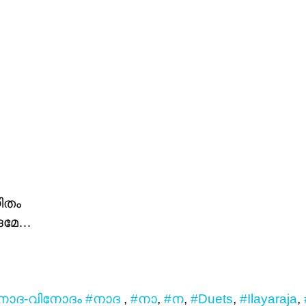
ിതം
ദമേ…
നാദ-വിനോദം
#നാദ
,
#നാ
,
#ന
,
#Duets
,
#Ilayaraja
,