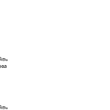
ിതം
ദമേ
ിതം