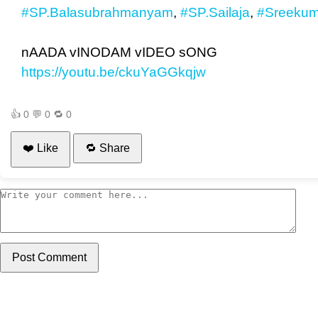
#SP.Balasubrahmanyam
,
#SP.Sailaja
,
#Sreekum
nAADA vINODAM vIDEO sONG
https://youtu.be/ckuYaGGkqjw
👍
0
💬
0
🔁
0
❤️ Like
🔁 Share
Post Comment