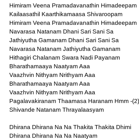
Himiram Veena Pramadavanathin Himadeepam
Kailaasathil Kaarthikamaasa Shivaroopam
Himiram Veena Pramadavanathin Himadeepam
Navarasa Natanam Dhani Sari Sani Sa
Jathiyutha Gamanam Dhani Sari Sani Sa
Navarasa Natanam Jathiyutha Gamanam
Hithagiri Chalanam Swara Nadi Payanam
Bharathamaaya Naatyam Aaa
Vaazhvin Nithyam Nrithyam Aaa
Bharathamaaya Naatyam Aaa
Vaazhvin Nithyam Nrithyam Aaa
Pagalavakiranam Thaamasa Haranam Hmm -(2
Shivande Natanam Thrayalaasyam
Dhirana Dhirana Na Na Thakita Thakita Dhimi
Dhirana Dhirana Na Na Naatyam