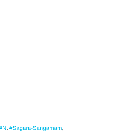
#N
,
#Sagara-Sangamam
,