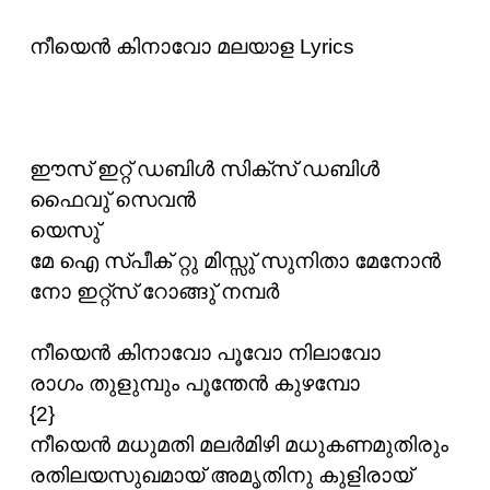
നീയെന്‍ കിനാവോ മലയാള Lyrics
ഈസ് ഇറ്റ് ഡബിള്‍ സിക്സ് ഡബിള്‍
ഫൈവു് സെവന്‍
യെസു്
മേ ഐ സ്പീക് റ്റു മിസ്സു് സുനിതാ മേനോന്‍
നോ ഇറ്റ്സ് റോങ്ങു് നമ്പര്‍
നീയെന്‍ കിനാവോ പൂവോ നിലാവോ
രാഗം തുളുമ്പും പൂന്തേന്‍ കുഴമ്പോ
{2}
നീയെന്‍ മധുമതി മലര്‍മിഴി മധുകണമുതിരും
രതിലയസുഖമായ് അമൃതിനു കുളിരായ്