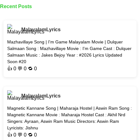
Recent Posts
MalayalamLyrics
Mazhavillaye Song | I'm Game Malayalam Movie | Dulquer
Salmaan Song : Mazhavillaye Movie : I'm Game Cast : Dulquer
Salmaan Music : Jakes Bejoy Year : #2026 Lyrics Updated
Soon #20
👍
0
💬 0 🔁
0
MalayalamLyrics
Magnetic Kannane Song | Maharaja Hostel | Aswin Ram Song :
Magnetic Kannane Movie : Maharaja Hostel Cast : Akhil Nrd
Singers: Ayraan, Aswin Ram Music Directors: Aswin Ram
Lyricists: Jishnu
👍
0
💬 0 🔁
0