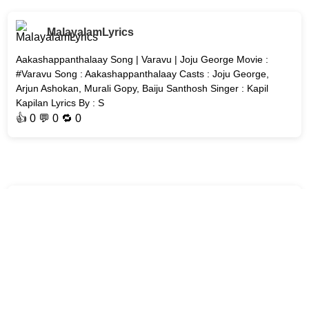
MalayalamLyrics
Aakashappanthalaay Song | Varavu | Joju George Movie :
#Varavu Song : Aakashappanthalaay Casts : Joju George,
Arjun Ashokan, Murali Gopy, Baiju Santhosh Singer : Kapil
Kapilan Lyrics By : S
👍
0
💬 0 🔁
0
MalayalamLyrics
Aaro Aaro Song | Sri Sri (Malayalam) | Dulquer Salmaan &
Pooja Hegde Song : Aaro Aaro Movie : Sri Sri (Malayalam)
Casts : Dulquer Salmaan, Pooja Hegde, Dheekshith Shetty,
Jagapathi Babu, Ra
👍
0
💬 0 🔁
0