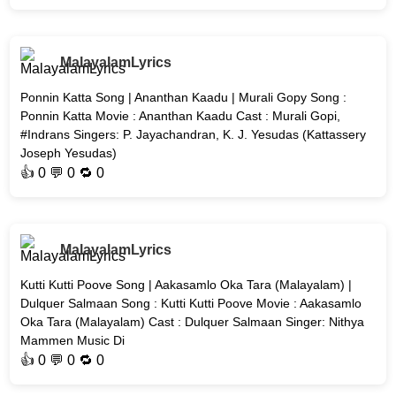
MalayalamLyrics
Ponnin Katta Song | Ananthan Kaadu | Murali Gopy Song :
Ponnin Katta Movie : Ananthan Kaadu Cast : Murali Gopi,
#Indrans Singers: P. Jayachandran, K. J. Yesudas (Kattassery
Joseph Yesudas)
👍
0
💬 0 🔁
0
MalayalamLyrics
Kutti Kutti Poove Song | Aakasamlo Oka Tara (Malayalam) |
Dulquer Salmaan Song : Kutti Kutti Poove Movie : Aakasamlo
Oka Tara (Malayalam) Cast : Dulquer Salmaan Singer: Nithya
Mammen Music Di
👍
0
💬 0 🔁
0