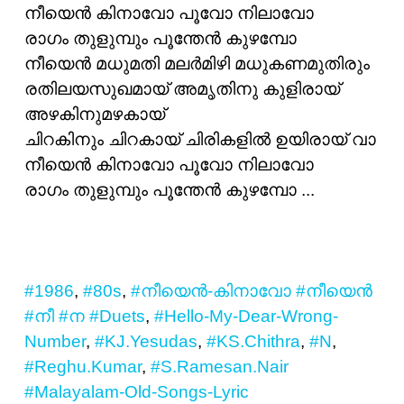
നീയെന്‍ കിനാവോ പൂവോ നിലാവോ
രാഗം തുളുമ്പും പൂന്തേന്‍ കുഴമ്പോ
നീയെന്‍ മധുമതി മലര്‍മിഴി മധുകണമുതിരും
രതിലയസുഖമായ് അമൃതിനു കുളിരായ്
അഴകിനുമഴകായ്
ചിറകിനും ചിറകായ് ചിരികളില്‍ ഉയിരായ്‌ വാ
നീയെന്‍ കിനാവോ പൂവോ നിലാവോ
രാഗം തുളുമ്പും പൂന്തേന്‍ കുഴമ്പോ ...
#1986
,
#80s
,
#നീയെന്‍-കിനാവോ
#നീയെന്‍
#നീ
#ന
#Duets
,
#Hello-My-Dear-Wrong-
Number
,
#KJ.Yesudas
,
#KS.Chithra
,
#N
,
#Reghu.Kumar
,
#S.Ramesan.Nair
#Malayalam-Old-Songs-Lyric