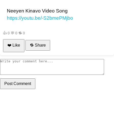
Neeyen Kinavo Video Song
https://youtu.be/-S2bmePMjbo
👍
0
💬
0
🔁
0
❤️ Like
🔁 Share
Post Comment