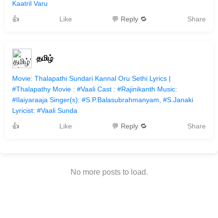
Kaatril Varu
👍
Like
💬 Reply 🔁
Share
தமிழ்
Movie: Thalapathi Sundari Kannal Oru Sethi Lyrics |
#Thalapathy Movie : #Vaali Cast : #Rajinikanth Music:
#Ilaiyaraaja Singer(s): #S.P.Balasubrahmanyam, #S.Janaki
Lyricist: #Vaali Sunda
👍
Like
💬 Reply 🔁
Share
No more posts to load.