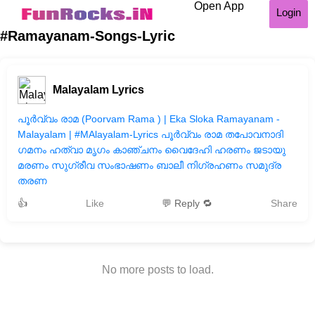
Open App
Login
#Ramayanam-Songs-Lyric
Malayalam Lyrics
പൂർവ്വം രാമ (Poorvam Rama ) | Eka Sloka Ramayanam -
Malayalam | #MAlayalam-Lyrics പൂർവ്വം രാമ തപോവനാദി
ഗമനം ഹത്വാ മൃഗം കാഞ്ചനം വൈദേഹി ഹരണം ജടായു
മരണം സുഗ്രീവ സംഭാഷണം ബാലീ നിഗ്രഹണം സമുദ്ര
തരണ
👍
Like
💬 Reply 🔁
Share
No more posts to load.